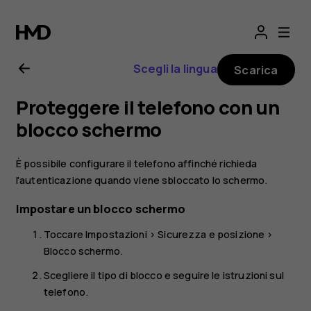
Manuale
d’uso
Scegli la lingua
Scarica
del
Proteggere il telefono con un
Nokia
blocco schermo
2.1
È possibile configurare il telefono affinché richieda
l'autenticazione quando viene sbloccato lo schermo.
Impostare un blocco schermo
Toccare
Impostazioni
>
Sicurezza e posizione
>
Blocco schermo
.
Scegliere il tipo di blocco e seguire le istruzioni sul
telefono.