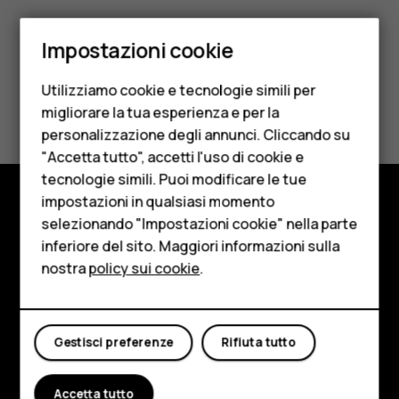
Smartphone
Impostazioni cookie
Cellulari
Utilizziamo cookie e tecnologie simili per
Telefoni per anziani
Ti è stato d'aiuto?
migliorare la tua esperienza e per la
personalizzazione degli annunci. Cliccando su
Accessori
Sì
No
"Accetta tutto", accetti l'uso di cookie e
HMD Terra M
tecnologie simili. Puoi modificare le tue
impostazioni in qualsiasi momento
Per le imprese
selezionando "Impostazioni cookie" nella parte
Negozio
inferiore del sito. Maggiori informazioni sulla
Tablet
Informazioni su
nostra
policy sui cookie
.
Negozio
Planet and people
Il mio account
Assistenza
Gestisci preferenze
Rifiuta tutto
Facebook
Instagram
Tiktok
Youtube
Linkedin
Discord
Accetta tutto