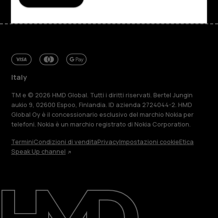
Italy
TM e © 2026 HMD Global. Tutti i diritti riservati. Bertel Jungin
aukio 9, 02600 Espoo, Finlandia. ID azienda 2724044-2. HMD
Global Oy è il concessionario esclusivo del marchio Nokia per
telefoni. Nokia è un marchio registrato di Nokia Corporation.
Termini
Condizioni di vendita
Privacy
Impostazioni cookie
Etica
Speak Up channel
Informazioni su
Ripara, riutilizza, ricicla
Sostenibilità