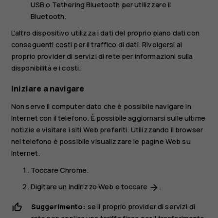
USB o
Tethering Bluetooth
per utilizzare il
Bluetooth.
L'altro dispositivo utilizza i dati del proprio piano dati con
conseguenti costi per il traffico di dati. Rivolgersi al
proprio provider di servizi di rete per informazioni sulla
disponibilità e i costi.
Iniziare a navigare
Non serve il computer dato che è possibile navigare in
Internet con il telefono. È possibile aggiornarsi sulle ultime
notizie e visitare i siti Web preferiti. Utilizzando il browser
nel telefono è possibile visualizzare le pagine Web su
Internet.
Toccare
Chrome
.
Digitare un indirizzo Web e toccare
.
arrow_forward
Suggerimento:
se il proprio provider di servizi di