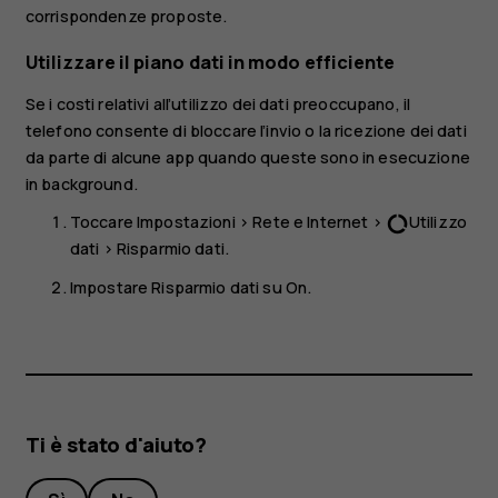
corrispondenze proposte.
Utilizzare il piano dati in modo efficiente
Se i costi relativi all’utilizzo dei dati preoccupano, il
telefono consente di bloccare l’invio o la ricezione dei dati
da parte di alcune app quando queste sono in esecuzione
in background.
Toccare
Impostazioni
>
Rete e Internet
>
Utilizzo
data_usage
dati
>
Risparmio dati
.
Impostare
Risparmio dati
su
On
.
Ti è stato d'aiuto?