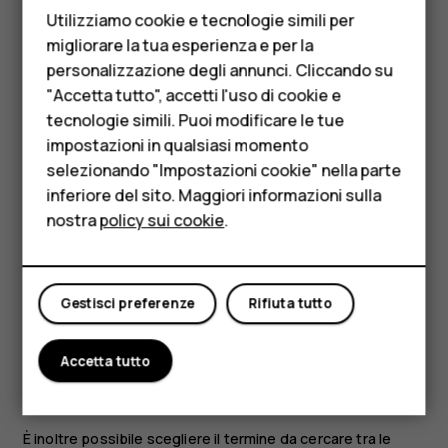
Utilizziamo cookie e tecnologie simili per
Telefoni per anziani
Chiudere una scheda
migliorare la tua esperienza e per la
personalizzazione degli annunci. Cliccando su
Accessori
In Chrome
"Accetta tutto", accetti l'uso di cookie e
Toccare la casella accanto alla barra degli indirizzi.
HMD Terra M
tecnologie simili. Puoi modificare le tue
Toccare
X
sulla scheda da chiudere.
impostazioni in qualsiasi momento
Per le imprese
selezionando "Impostazioni cookie" nella parte
Cercare sul Web
inferiore del sito. Maggiori informazioni sulla
Tablet
Con Ricerca Google è possibile esplorare il Web e il mondo
nostra
policy sui cookie
.
Negozio
esterno, utilizzando la tastiera per scrivere i termini da
cercare.
Il mio account
In Chrome
Gestisci preferenze
Rifiuta tutto
Toccare la barra di ricerca.
Accetta tutto
Scrivere la parola da cercare nella casella di ricerca.
Toccare
.
arrow_forward
È inoltre possibile scegliere il termine da cercare tra le