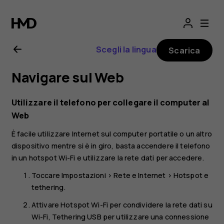
Manuale
d’uso
Scegli la lingua
Scarica
del
Navigare sul Web
Nokia
Utilizzare il telefono per collegare il computer al
2.1
Web
È facile utilizzare Internet sul computer portatile o un altro
dispositivo mentre si è in giro, basta accendere il telefono
in un hotspot Wi-Fi e utilizzare la rete dati per accedere.
Toccare
Impostazioni
>
Rete e Internet
>
Hotspot e
tethering
.
Attivare
Hotspot Wi-Fi
per condividere la rete dati su
Wi-Fi,
Tethering USB
per utilizzare una connessione