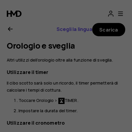
Manuale
d’uso
Scegli la lingua
Scarica
del
Orologio e sveglia
Nokia
Altri utilizzi dell’orologio oltre alla funzione di sveglia.
2.1
Utilizzare il timer
Il cibo scotto sarà solo un ricordo, il timer permetterà di
calcolare i tempi di cottura.
Toccare
Orologio
>
TIMER
.
Impostare la durata del timer.
Utilizzare il cronometro