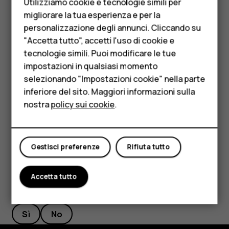
Utilizziamo cookie e tecnologie simili per
Telefoni per anziani
Intervallo sveglia
e selezionare l’intervallo desiderato.
migliorare la tua esperienza e per la
personalizzazione degli annunci. Cliccando su
Accessori
Disattivare una sveglia
"Accetta tutto", accetti l'uso di cookie e
HMD Terra M
Quando la sveglia suona, scorrere rapidamente verso
tecnologie simili. Puoi modificare le tue
destra.
impostazioni in qualsiasi momento
Per le imprese
selezionando "Impostazioni cookie" nella parte
Eliminare una sveglia
inferiore del sito. Maggiori informazioni sulla
Tablet
nostra
policy sui cookie
.
Toccare
Orologio
>
SVEGLIA
. Selezionare la sveglia e
access_alarm
Negozio
toccare
Elimina
.
delete
Il mio account
Gestisci preferenze
Rifiuta tutto
Accetta tutto
Ti è stato d'aiuto?
Sì
No