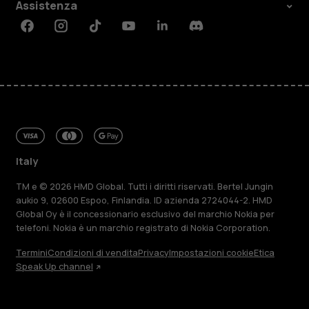
Assistenza
Facebook
Instagram
Tiktok
Youtube
Linkedin
Discord
Italy
TM e © 2026 HMD Global. Tutti i diritti riservati. Bertel Jungin
aukio 9, 02600 Espoo, Finlandia. ID azienda 2724044-2. HMD
Global Oy è il concessionario esclusivo del marchio Nokia per
telefoni. Nokia è un marchio registrato di Nokia Corporation.
Termini
Condizioni di vendita
Privacy
Impostazioni cookie
Etica
Speak Up channel
Informazioni su