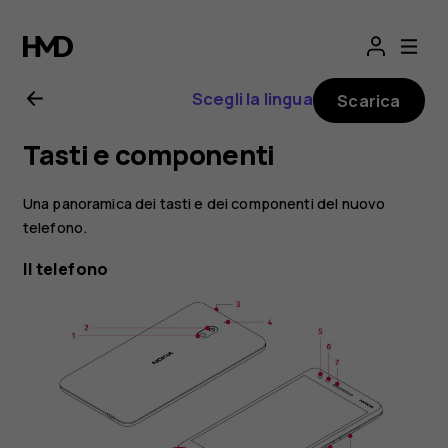
Manuale
d’uso
Scegli la lingua
Scarica
del
Tasti e componenti
Nokia
Una panoramica dei tasti e dei componenti del nuovo
2.1
telefono.
Il telefono