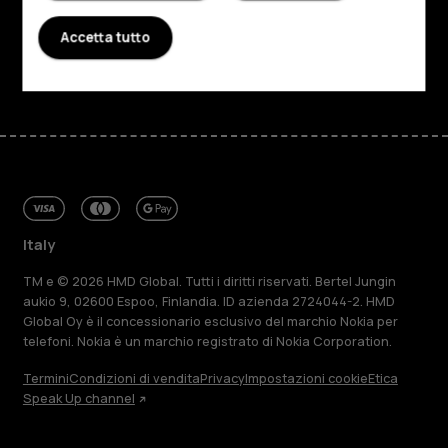
Assistenza
Accetta tutto
Facebook
Instagram
Tiktok
Youtube
Linkedin
Discord
Italy
TM e © 2026 HMD Global. Tutti i diritti riservati. Bertel Jungin
aukio 9, 02600 Espoo, Finlandia. ID azienda 2724044-2. HMD
Global Oy è il concessionario esclusivo del marchio Nokia per
telefoni. Nokia è un marchio registrato di Nokia Corporation.
Termini
Condizioni di vendita
Privacy
Impostazioni cookie
Etica
Speak Up channel