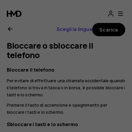
Manuale
d’uso
Scegli la lingua
Scarica
del
Bloccare o sbloccare il
Nokia
telefono
2.1
Bloccare il telefono
Per evitare di effettuare una chiamata accidentale quando
il telefono si trova in tasca o in borsa, è possibile bloccare i
tasti e lo schermo.
Premere il tasto di accensione e spegnimento per
bloccare i tasti e lo schermo.
Sbloccare i tasti e lo schermo