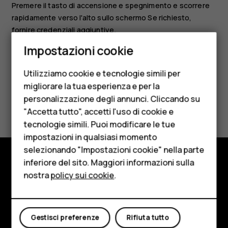
Premere il tasto di accensione e spegnimento e scorrere
rapidamente verso l'alto sullo schermo Se richiesto,
fornire credenziali aggiuntive.
Smartphone
Impostazioni cookie
Cellulari
Utilizziamo cookie e tecnologie simili per
Telefoni per anziani
migliorare la tua esperienza e per la
personalizzazione degli annunci. Cliccando su
Accessori
Ti è stato d'aiuto?
"Accetta tutto", accetti l'uso di cookie e
HMD Terra M
tecnologie simili. Puoi modificare le tue
Sì
No
impostazioni in qualsiasi momento
Per le imprese
selezionando "Impostazioni cookie" nella parte
inferiore del sito. Maggiori informazioni sulla
Tablet
Negozio
nostra
policy sui cookie
.
Negozio
Informazioni su
Il mio account
Planet and people
Gestisci preferenze
Rifiuta tutto