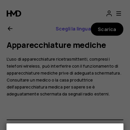
Manuale
d’uso
Scegli la lingua
Scarica
del
Apparecchiature mediche
Nokia
L'uso di apparecchiature ricetrasmittenti, compresi i
2.1
telefoni wireless, può interferire con il funzionamento di
apparecchiature mediche prive di adeguata schermatura.
Consultare un medico o la casa produttrice
dell'apparecchiatura medica per sapere se è
adeguatamente schermata da segnali radio esterni.
Smartphone