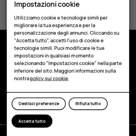
Impostazioni cookie
Cellulari
Ti è stato d'aiuto?
Utilizziamo cookie e tecnologie simili per
Telefoni per anziani
Sì
No
migliorare la tua esperienza e per la
personalizzazione degli annunci. Cliccando su
Accessori
"Accetta tutto", accetti l'uso di cookie e
HMD Terra M
tecnologie simili. Puoi modificare le tue
Negozio
impostazioni in qualsiasi momento
Per le imprese
selezionando "Impostazioni cookie" nella parte
Informazioni su
inferiore del sito. Maggiori informazioni sulla
Tablet
Planet and people
nostra
policy sui cookie
.
Negozio
Assistenza
Facebook
Instagram
Tiktok
Youtube
Linkedin
Discord
Il mio account
Gestisci preferenze
Rifiuta tutto
Accetta tutto