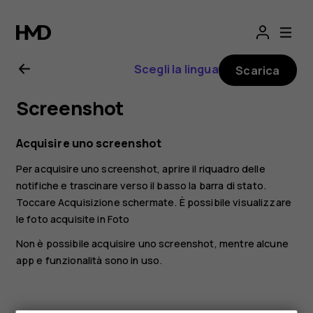
Manuale
d’uso
Scegli la lingua
Scarica
del
Screenshot
Nokia
Acquisire uno screenshot
2.1
Per acquisire uno screenshot, aprire il riquadro delle
notifiche e trascinare verso il basso la barra di stato.
Toccare
Acquisizione schermate
. È possibile visualizzare
le foto acquisite in
Foto
Non è possibile acquisire uno screenshot, mentre alcune
app e funzionalità sono in uso.