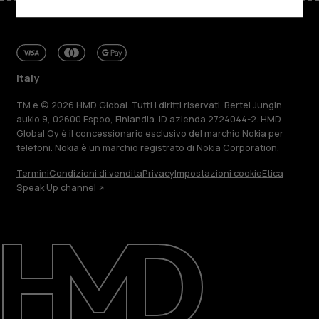
Italy
TM e © 2026 HMD Global. Tutti i diritti riservati. Bertel Jungin
aukio 9, 02600 Espoo, Finlandia. ID azienda 2724044-2. HMD
Global Oy è il concessionario esclusivo del marchio Nokia per
telefoni. Nokia è un marchio registrato di Nokia Corporation.
Termini
Condizioni di vendita
Privacy
Impostazioni cookie
Etica
Speak Up channel
Informazioni su
Ripara, riutilizza, ricicla
Sostenibilità
Assistenza
Italy