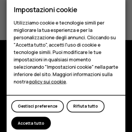
Smartphone
Impostazioni cookie
Cellulari
Ti è stato d'aiuto?
Utilizziamo cookie e tecnologie simili per
Telefoni per anziani
migliorare la tua esperienza e per la
Sì
No
personalizzazione degli annunci. Cliccando su
Accessori
"Accetta tutto", accetti l'uso di cookie e
HMD Terra M
tecnologie simili. Puoi modificare le tue
impostazioni in qualsiasi momento
Negozio
Per le imprese
selezionando "Impostazioni cookie" nella parte
Informazioni su
inferiore del sito. Maggiori informazioni sulla
Tablet
nostra
policy sui cookie
.
Planet and people
Negozio
Assistenza
Il mio account
Gestisci preferenze
Rifiuta tutto
Facebook
Instagram
Tiktok
Youtube
Linkedin
Discord
Accetta tutto