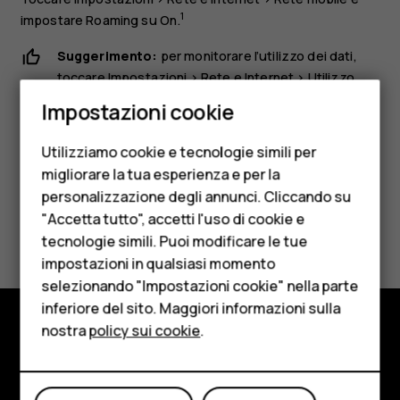
1
impostare
Roaming
su
On
.
Suggerimento:
per monitorare l’utilizzo dei dati,
toccare
Impostazioni
>
Rete e Internet
>
Utilizzo
Smartphone
dati
.
Impostazioni cookie
Cellulari
Utilizziamo cookie e tecnologie simili per
Telefoni per anziani
migliorare la tua esperienza e per la
personalizzazione degli annunci. Cliccando su
Accessori
"Accetta tutto", accetti l'uso di cookie e
Ti è stato d'aiuto?
HMD Terra M
tecnologie simili. Puoi modificare le tue
impostazioni in qualsiasi momento
Sì
No
Per le imprese
selezionando "Impostazioni cookie" nella parte
inferiore del sito. Maggiori informazioni sulla
Tablet
nostra
policy sui cookie
.
Negozio
Negozio
Informazioni su