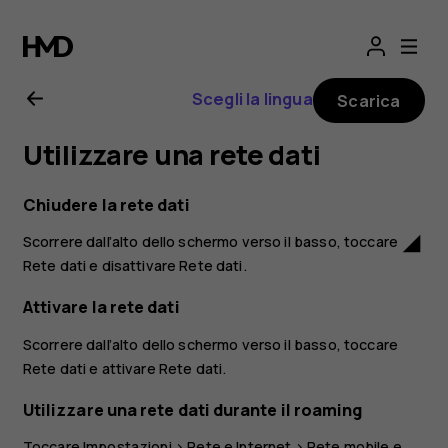
Manuale
d’uso
Scegli la lingua
Scarica
del
Utilizzare una rete dati
Nokia
Chiudere la rete dati
2.1
Scorrere dall’alto dello schermo verso il basso, toccare
network_cell
Rete dati
e disattivare
Rete dati
.
Attivare la rete dati
Scorrere dall’alto dello schermo verso il basso, toccare
Rete dati
e attivare
Rete dati
.
Utilizzare una rete dati durante il roaming
Toccare
Impostazioni
>
Rete e Internet
>
Rete mobile
e