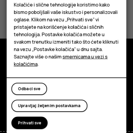
Kolačiće i slične tehnologije koristimo kako
bismo poboljšali vaše iskustvo i personalizovali
Da li vam je ovo bilo korisno?
oglase. Klikom na vezu „Prihvati sve” vi
pristajete na korišćenje kolačića i sličnih
Da
Ne
tehnologija. Postavke kolačića možete u
Pametni telefoni
svakom trenutku izmeniti tako što ćete kliknuti
na vezu „Postavke kolačića” u dnu sajta.
Klasični telefoni
Saznajte više o našim
smernicama u vezi s
Istražite
Tableti
kolačićima
.
O kompaniji
Planet and people
Odbaci sve
Podrška
Upravljaj željenim postavkama
Facebook
Instagram
Tiktok
Youtube
Linkedin
Discord
Prihvati sve