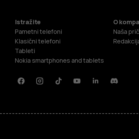
Istražite
O kompa
Pametni telefoni
Naša pri
Klasični telefoni
Redakcij
Tableti
Nokia smartphones and tablets
Facebook
Instagram
Tiktok
Youtube
Linkedin
Discord