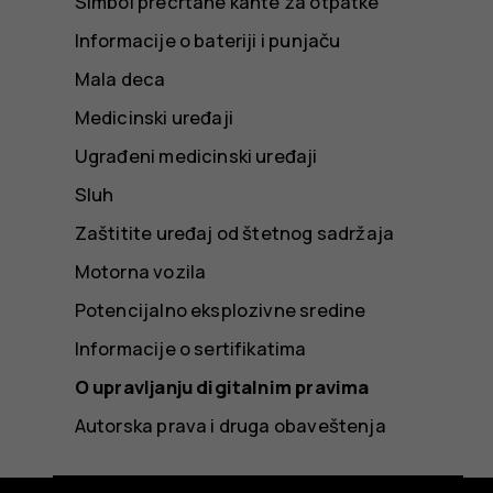
Simbol precrtane kante za otpatke
Informacije o bateriji i punjaču
Mala deca
Medicinski uređaji
Ugrađeni medicinski uređaji
Sluh
Zaštitite uređaj od štetnog sadržaja
Motorna vozila
Potencijalno eksplozivne sredine
Informacije o sertifikatima
O upravljanju digitalnim pravima
Autorska prava i druga obaveštenja