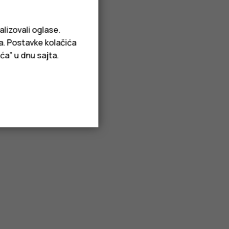
alizovali oglase.
ja. Postavke kolačića
ća” u dnu sajta.