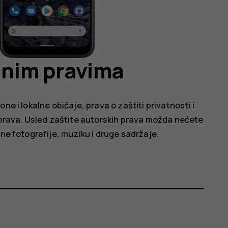
alnim pravima
ne i lokalne običaje, prava o zaštiti privatnosti i
a prava. Usled zaštite autorskih prava možda nećete
ene fotografije, muziku i druge sadržaje.