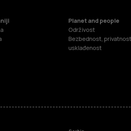
niji
Planet and people
ča
Održivost
a
Bezbednost, privatnost
usklađenost