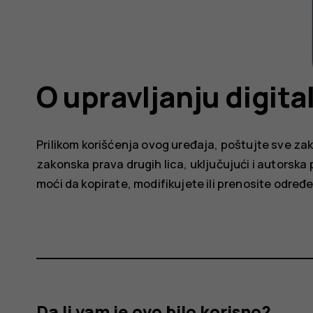
O upravljanju digit
Prilikom korišćenja ovog uređaja, poštujte sve zako
zakonska prava drugih lica, uključujući i autorsk
moći da kopirate, modifikujete ili prenosite određ
Da li vam je ovo bilo korisno?