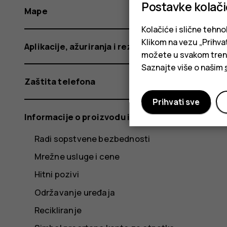
Postavke kolač
Mape
Kolačiće i slične tehno
Klikom na vezu „Prihvat
Aplikacije, ažuriranja i rezervne kopije
možete u svakom trenut
Saznajte više o našim
Zaštita telefona
Prihvati sve
Informacije o proizvodu i bezbednosti
Radi sopstvene bezbednosti
Mrežne usluge i cene
Hitni pozivi
Održavanje uređaja
Recikliranje