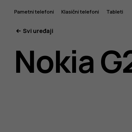
Uputstv
Pametni telefoni
Klasični telefoni
Tableti
Svi uređaji
za
Nokia G
korisnike
telefona