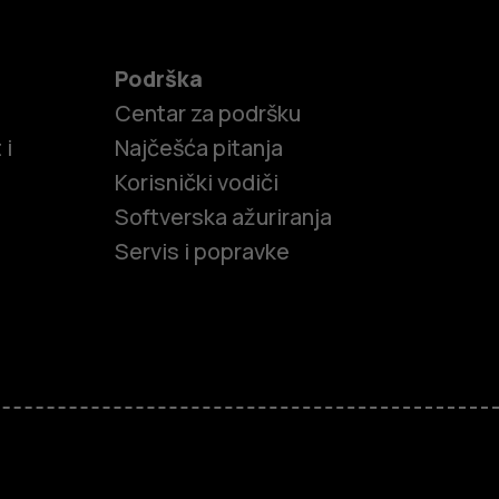
Podrška
Centar za podršku
 i
Najčešća pitanja
Korisnički vodiči
Softverska ažuriranja
Servis i popravke