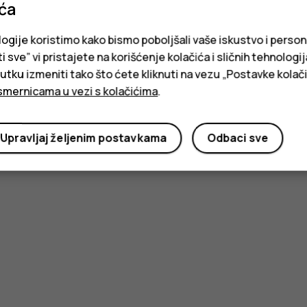
ića
logije koristimo kako bismo poboljšali vaše iskustvo i person
i sve” vi pristajete na korišćenje kolačića i sličnih tehnologi
ku izmeniti tako što ćete kliknuti na vezu „Postavke kolači
smernicama u vezi s kolačićima
.
Upravljaj željenim postavkama
Odbaci sve