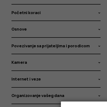
Početni koraci
Osnove
Povezivanje sa prijateljima i porodicom
Kamera
Internet i veze
Organizovanje vašeg dana