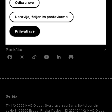
Odbaci sve
Upravljaj željenim postavkama
Istražite
O kompaniji
Prihvati sve
Planet and people
Podrška
Facebook
Instagram
Tiktok
Youtube
Linkedin
Discord
Serbia
TM i © 2026 HMD Global. Sva prava zadržana. Bertel Jungin
aukio 9, 02600 Espoo, Finska. Poslovni ID 2724044-2. HMD Global