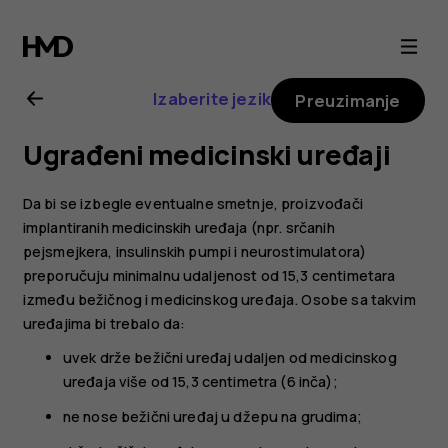
Uputstvo
za
Izaberite jezik
Preuzimanje
korisnike
Ugrađeni medicinski uređaji
telefona
Da bi se izbegle eventualne smetnje, proizvođači
Nokia
implantiranih medicinskih uređaja (npr. srčanih
pejsmejkera, insulinskih pumpi i neurostimulatora)
preporučuju minimalnu udaljenost od 15,3 centimetara
G21
između bežičnog i medicinskog uređaja. Osobe sa takvim
uređajima bi trebalo da:
uvek drže bežični uređaj udaljen od medicinskog
uređaja više od 15,3 centimetra (6 inča);
ne nose bežični uređaj u džepu na grudima;