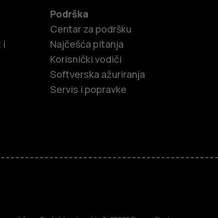
Podrška
Centar za podršku
 i
Najčešća pitanja
Korisnički vodiči
Softverska ažuriranja
Servis i popravke
efoni