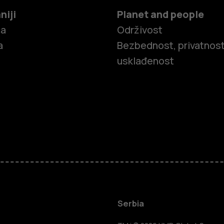
niji
Planet and people
ča
Održivost
a
Bezbednost, privatnost
usklađenost
Pametni tel
Serbia