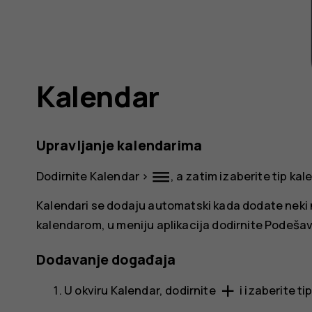
Kalendar
Upravljanje kalendarima
dehaze
Dodirnite
Kalendar
>
, a zatim izaberite tip kale
Kalendari se dodaju automatski kada dodate neki n
kalendarom, u meniju aplikacija dodirnite
Podešav
Dodavanje događaja
add
U okviru
Kalendar
, dodirnite
i izaberite ti