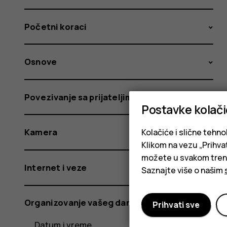
Početni koraci
Osnove
Povezivanje sa prijateljima i porodicom
Postavke kolač
Kamera
Kolačiće i slične tehno
Klikom na vezu „Prihvat
možete u svakom trenut
Internet i veze
Saznajte više o našim
Organizovanje vašeg dana
Prihvati sve
Datum i vreme