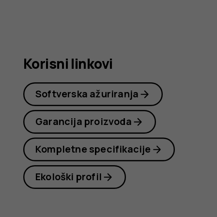
Nokia
G21
Korisni linkovi
Softverska ažuriranja
Garancija proizvoda
Kompletne specifikacije
Ekološki profil