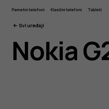
Uputstv
Pametni telefoni
Klasični telefoni
Tableti
Svi uređaji
za
Nokia G
korisnike
telefona