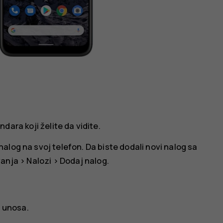
ndara koji želite da vidite.
alog na svoj telefon. Da biste dodali novi nalog sa
anja
>
Nalozi
>
Dodaj nalog
.
p unosa.