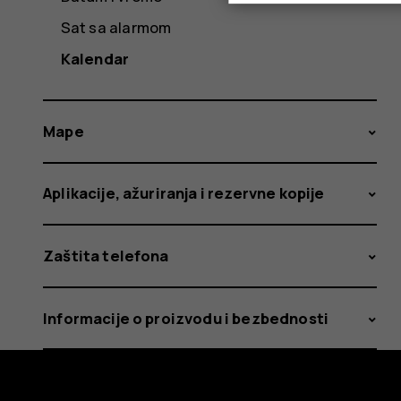
Sat sa alarmom
Kalendar
Mape
Aplikacije, ažuriranja i rezervne kopije
Zaštita telefona
Informacije o proizvodu i bezbednosti