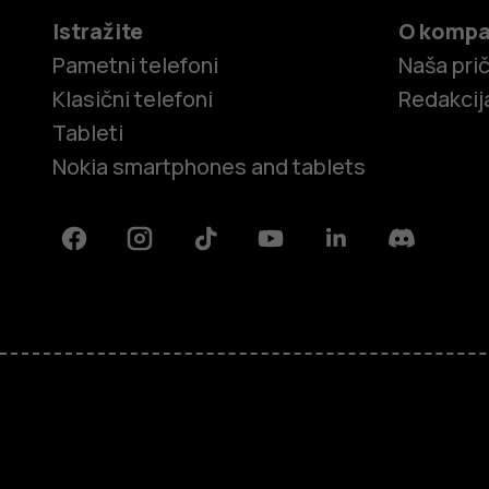
Istražite
O kompa
Pametni telefoni
Naša pri
Klasični telefoni
Redakcij
Tableti
Nokia smartphones and tablets
Facebook
Instagram
Tiktok
Youtube
Linkedin
Discord