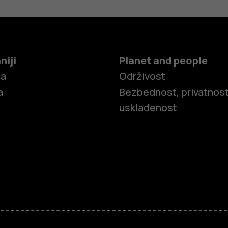
niji
Planet and people
ča
Održivost
a
Bezbednost, privatnost
usklađenost