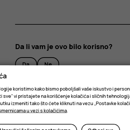
Da li vam je ovo bilo korisno?
Da
Ne
ića
logije koristimo kako bismo poboljšali vaše iskustvo i person
i sve” vi pristajete na korišćenje kolačića i sličnih tehnologi
ku izmeniti tako što ćete kliknuti na vezu „Postavke kolači
smernicama u vezi s kolačićima
.