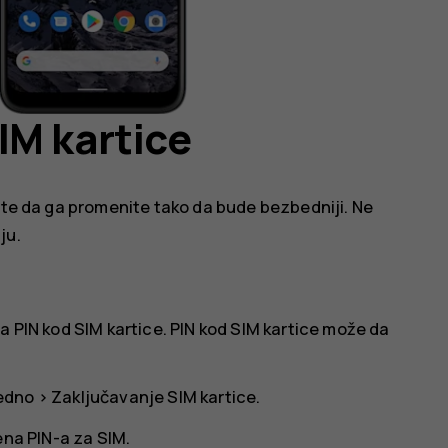
IM kartice
žete da ga promenite tako da bude bezbedniji. Ne
ju.
a PIN kod SIM kartice. PIN kod SIM kartice može da
edno
>
Zaključavanje SIM kartice
.
na PIN-a za SIM
.