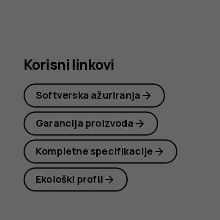
Nokia
G21
Korisni linkovi
Softverska ažuriranja
Garancija proizvoda
Kompletne specifikacije
Ekološki profil