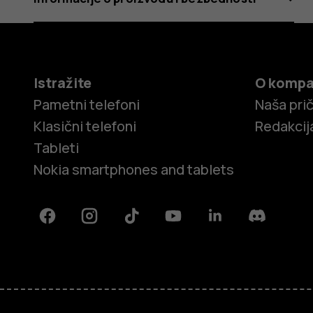
Istražite
O kompa
Pametni telefoni
Naša pri
Klasični telefoni
Redakcij
Tableti
Nokia smartphones and tablets
Facebook
Instagram
Tiktok
Youtube
Linkedin
Discord