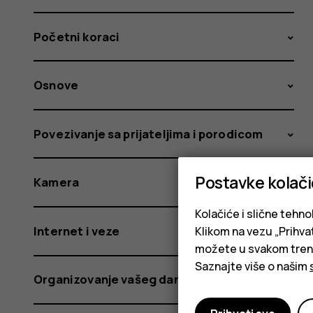
Početni koraci
Osnove
Povezivanje sa prijateljima i porodicom
Postavke kolač
Kamera
Kolačiće i slične tehno
Internet i veze
Klikom na vezu „Prihvat
možete u svakom trenut
Saznajte više o našim
Organizovanje vašeg dana