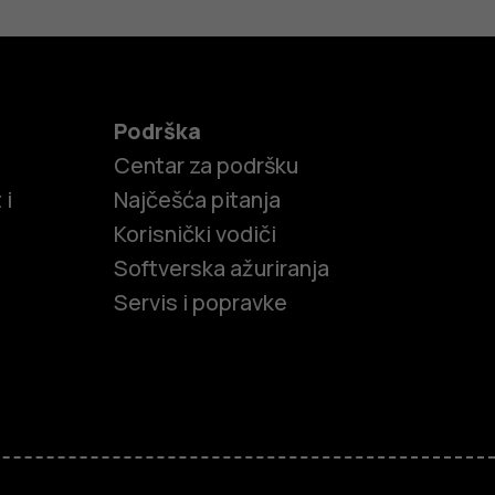
Podrška
Centar za podršku
 i
Najčešća pitanja
Korisnički vodiči
Softverska ažuriranja
Servis i popravke