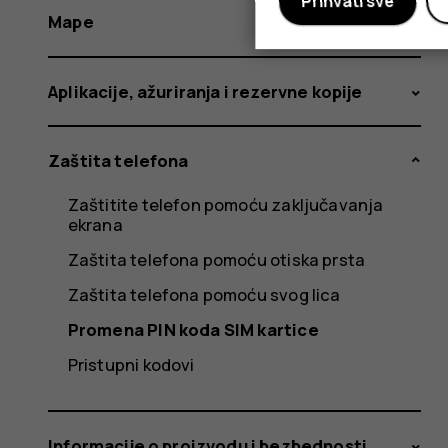
Prihvati sve
Mape
Aplikacije, ažuriranja i rezervne kopije
Zaštita telefona
Zaštitite telefon pomoću zaključavanja
ekrana
Zaštita telefona pomoću otiska prsta
Zaštita telefona pomoću svog lica
Promena PIN koda SIM kartice
Pristupni kodovi
Informacije o proizvodu i bezbednosti