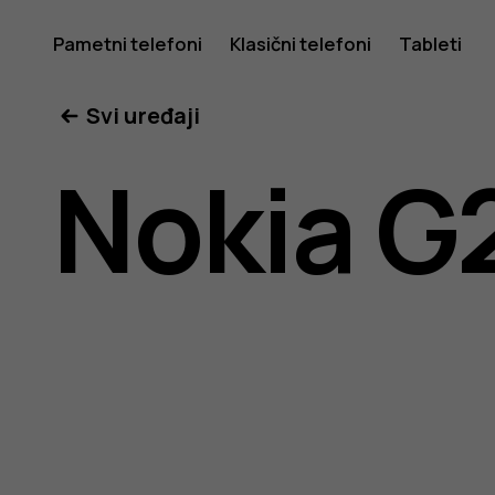
Uputstv
Pametni telefoni
Klasični telefoni
Tableti
Svi uređaji
za
Nokia G
korisnike
telefona