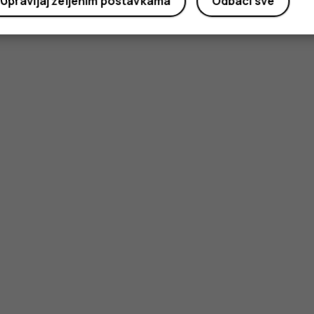
Upravljaj željenim postavkama
Odbaci sve