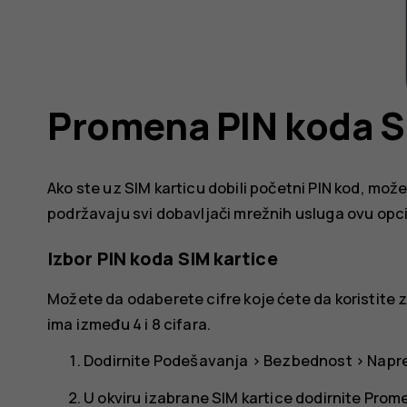
Promena PIN koda S
Ako ste uz SIM karticu dobili početni PIN kod, mo
podržavaju svi dobavljači mrežnih usluga ovu opci
Izbor PIN koda SIM kartice
Možete da odaberete cifre koje ćete da koristite z
ima između 4 i 8 cifara.
Dodirnite
Podešavanja
>
Bezbednost
>
Napr
U okviru izabrane SIM kartice dodirnite
Prome