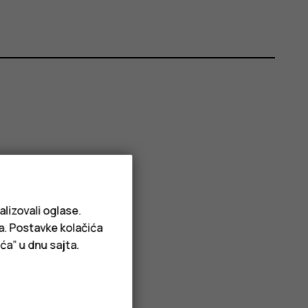
alizovali oglase.
ja. Postavke kolačića
ća” u dnu sajta.