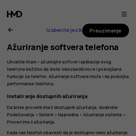
Uputstvo
za
Izaberite jezik
Preuzimanje
korisnike
Ažuriranje softvera telefona
telefona
Uhvatite ritam – ažurirajte softver i aplikacije svog
Nokia
telefona bežično da biste obezbedili nove i poboljšane
funkcije za telefon. Ažuriranje softvera može i da poboljša
performanse telefona.
G21
Instaliranje dostupnih ažuriranja
Da biste proverili ima li dostupnih ažuriranja, dodirnite
Podešavanja
>
Sistem
>
Napredna
>
Ažuriranje sistema
>
Proveri ima li ažuriranja
.
Kada vas telefon obavesti da je dostupno neko ažuriranje,