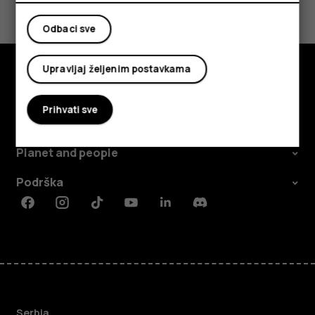
Da
Ne
Odbaci sve
Upravljaj željenim postavkama
Istražite
Prihvati sve
O kompaniji
Planet and people
Podrška
Facebook
Instagram
Tiktok
Youtube
Linkedin
Discord
Serbia