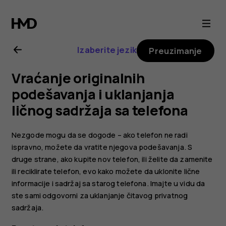
Uputstvo
za
Izaberite jezik
Preuzimanje
korisnike
Vraćanje originalnih
telefona
podešavanja i uklanjanja
ličnog sadržaja sa telefona
Nokia
Nezgode mogu da se dogode – ako telefon ne radi
G21
ispravno, možete da vratite njegova podešavanja. S
druge strane, ako kupite nov telefon, ili želite da zamenite
ili reciklirate telefon, evo kako možete da uklonite lične
informacije i sadržaj sa starog telefona. Imajte u vidu da
ste sami odgovorni za uklanjanje čitavog privatnog
sadržaja.