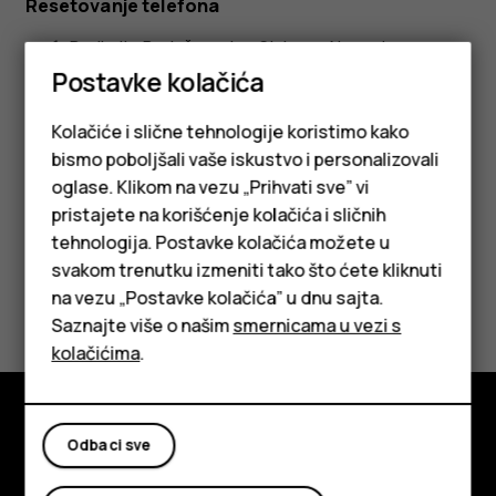
Resetovanje telefona
Dodirnite
Podešavanja
>
Sistem
>
Napredna
>
Opcije resetovanja
>
Obriši sve podatke
Postavke kolačića
(resetovanje na fabrička podešavanja)
.
Kolačiće i slične tehnologije koristimo kako
Sledite uputstva prikazana na telefonu.
bismo poboljšali vaše iskustvo i personalizovali
oglase. Klikom na vezu „Prihvati sve” vi
pristajete na korišćenje kolačića i sličnih
tehnologija. Postavke kolačića možete u
Pametni telefoni
svakom trenutku izmeniti tako što ćete kliknuti
Da li vam je ovo bilo korisno?
na vezu „Postavke kolačića” u dnu sajta.
Klasični telefoni
Saznajte više o našim
smernicama u vezi s
Tableti
Da
Ne
kolačićima
.
Odbaci sve
Istražite