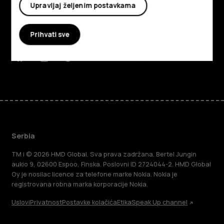
O kompaniji
Upravljaj željenim postavkama
Planet and people
Prihvati sve
Podrška
Facebook
Instagram
Tiktok
Youtube
Linkedin
Discord
Serbia
TM i © 2026 HMD Global. Sva prava zadržana. Bertel Jungin
aukio 9, 02600 Espoo, Finska. Poslovni ID 2724044-2. HMD Global
Oy je nosilac licence za telefone marke Nokia. Nokia je
registrovana robna marka korporacije Nokia.
Uslovi
Privatnost
Postavke kolačića
Etika
Speak Up channel