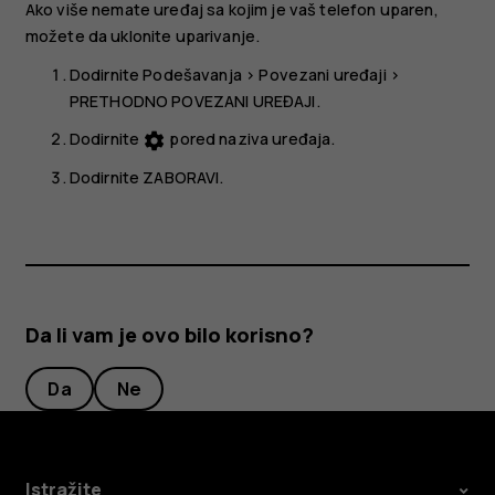
Ako više nemate uređaj sa kojim je vaš telefon uparen,
možete da uklonite uparivanje.
Dodirnite
Podešavanja
>
Povezani uređaji
>
PRETHODNO POVEZANI UREĐAJI
.
Dodirnite
pored naziva uređaja.
settings
Dodirnite
ZABORAVI
.
Da li vam je ovo bilo korisno?
Da
Ne
Istražite