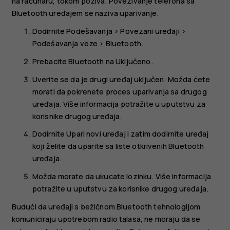
na računaru, tokom poziva. Povezivanje telefona sa
Bluetooth uređajem se naziva uparivanje.
Dodirnite
Podešavanja
>
Povezani uređaji
>
Podešavanja veze
>
Bluetooth
.
Prebacite
Bluetooth
na
Uključeno
.
Uverite se da je drugi uređaj uključen. Možda ćete
morati da pokrenete proces uparivanja sa drugog
uređaja. Više informacija potražite u uputstvu za
korisnike drugog uređaja.
Dodirnite
Upari novi uređaj
i zatim dodirnite uređaj
koji želite da uparite sa liste otkrivenih Bluetooth
uređaja.
Možda morate da ukucate lozinku. Više informacija
potražite u uputstvu za korisnike drugog uređaja.
Budući da uređaji s bežičnom Bluetooth tehnologijom
komuniciraju upotrebom radio talasa, ne moraju da se