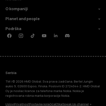
O kompaniji
Planet and people
Podrška
Facebook
Instagram
Tiktok
Youtube
Linkedin
Discord
Serbia
TM i © 2026 HMD Global. Sva prava zadržana. Bertel Jungin
aukio 9, 02600 Espoo, Finska. Poslovni ID 2724044-2. HMD Global
Oy je nosilac licence za telefone marke Nokia. Nokia je
registrovana robna marka korporacije Nokia.
Uslovi
Privatnost
Postavke kolačića
Etika
Speak Up channel