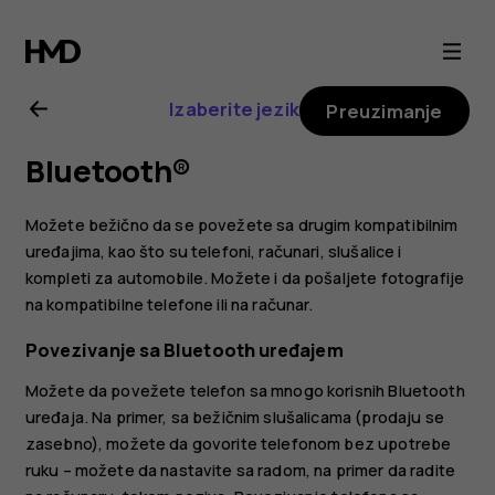
Uputstvo
za
Izaberite jezik
Preuzimanje
korisnike
Bluetooth®
telefona
Možete bežično da se povežete sa drugim kompatibilnim
Nokia
uređajima, kao što su telefoni, računari, slušalice i
kompleti za automobile. Možete i da pošaljete fotografije
na kompatibilne telefone ili na računar.
G21
Povezivanje sa Bluetooth uređajem
Možete da povežete telefon sa mnogo korisnih Bluetooth
uređaja. Na primer, sa bežičnim slušalicama (prodaju se
zasebno), možete da govorite telefonom bez upotrebe
ruku – možete da nastavite sa radom, na primer da radite