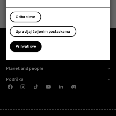
Da li vam je ovo bilo korisno?
Odbaci sve
Da
Ne
Upravljaj željenim postavkama
Istražite
Prihvati sve
O kompaniji
Planet and people
Podrška
Facebook
Instagram
Tiktok
Youtube
Linkedin
Discord