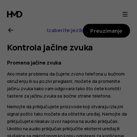
Uputstvo
za
Izaberite jezik
Preuzimanje
korisnike
Kontrola jačine zvuka
telefona
Promena jačine zvuka
Nokia
Ako imate problema da čujete zvono telefona u bučnom
okruženju ili su pozivi preglasni, možete da promenite
G21
jačinu zvuka kako vam odgovara tako što ćete koristiti
tastere za jačinu zvuka sa bočne strane telefona.
Nemojte da priključujete proizvode koji stvaraju izlazni
signal pošto tako možete da oštetite uređaj. Nemojte da
priključujete nikakav izvor napona na audio priključak.
Ukoliko na audio priključak priključite eksterni uređaj ili
slušalice sa mikrofonom koji nisu odobreni za korišćenje