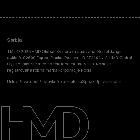
Serbia
TM i © 2026 HMD Global. Sva prava zadržana. Bertel Jungin
aukio 9, 02600 Espoo, Finska. Poslovni ID 2724044-2. HMD Global
Oy je nosilac licence za telefone marke Nokia. Nokia je
registrovana robna marka korporacije Nokia.
Uslovi
Privatnost
Postavke kolačića
Etika
Speak Up channel
O kompaniji
Podrška
Serbia