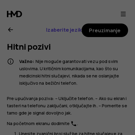
Uputstvo
za
Izaberite jezik
Preuzimanje
korisnike
Hitni pozivi
telefona
Važno:
Nije moguće garantovati vezu pod svim
Nokia
uslovima. U kritičnim komunikacijama, kao što su
medicinski hitni slučajevi, nikada se ne oslanjajte
isključivo na bežični telefon.
G21
Pre upućivanja poziva: – Uključite telefon. – Ako su ekran i
tasteri na telefonu zaključani, otključajte ih. – Pomerite se
tamo gde je signal dovoljno jak.
Na početnom ekranu dodirnite
.
phone
Unesite zvanični broj službe za hitne slučajeve za