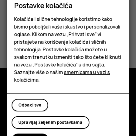
Postavke kolačića
datoteke i dodirnite
Premesti na SD karticu
.
Kolačiće i slične tehnologije koristimo kako
bismo poboljšali vaše iskustvo i personalizovali
oglase. Klikom na vezu „Prihvati sve” vi
pristajete na korišćenje kolačića i sličnih
Da li vam je ovo bilo korisno?
tehnologija. Postavke kolačića možete u
Pametni telefoni
svakom trenutku izmeniti tako što ćete kliknuti
Da
Ne
na vezu „Postavke kolačića” u dnu sajta.
Klasični telefoni
Saznajte više o našim
smernicama u vezi s
Tableti
kolačićima
.
Istražite
O kompaniji
Odbaci sve
Planet and people
Upravljaj željenim postavkama
Podrška