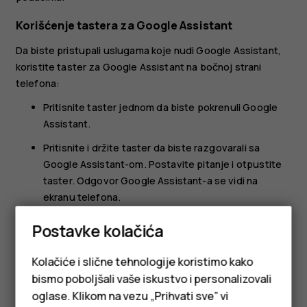
Korišćenje tastera za Google Assistant
Da biste pristupali uslugama koje nudi Google Assistant,
koristite taster za Google Assistant na bočnoj strani
telefona:
Pritisnite taster jednom da biste pokrenuli Google
Assistant.
Pritisnite i držite taster da biste razgovarali sa
Google Assistant-om. Postavite pitanje i otpustite
taster. Odgovor Google Assistant-a se vidi na
ekranu telefona.
U slučaju da vaša zemlja ili regija ne podržava Google
Postavke kolačića
Assistant, ipak možete koristite taster za Google
Assistant:
Kolačiće i slične tehnologije koristimo kako
bismo poboljšali vaše iskustvo i personalizovali
Pritisnite taster jednom da biste otvorili Google
pretragu.
oglase. Klikom na vezu „Prihvati sve” vi