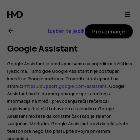
Uputstvo
za
Izaberite jezik
Preuzimanje
korisnike
Google Assistant
telefona
Google Assistant je dostupan samo na pojedinim tržištima
Nokia
i jezicima. Tamo gde Google Assistant nije dostupan,
koristi se Google pretraga. Proverite dostupnost na
stranici
https://support.google.com/assistant
. Google
G21
Assistant može da vam pomogne npr. u traženju
informacija na mreži, prevođenju reči i rečenica i
zapisivanju beleški i obaveza u kalendaru. Google
Assistant možete da koristite čak i kad je telefon
zaključan. Međutim, Google Assistant traži da otključate
telefon pre nego što pristupite svojim privatnim
podacima.