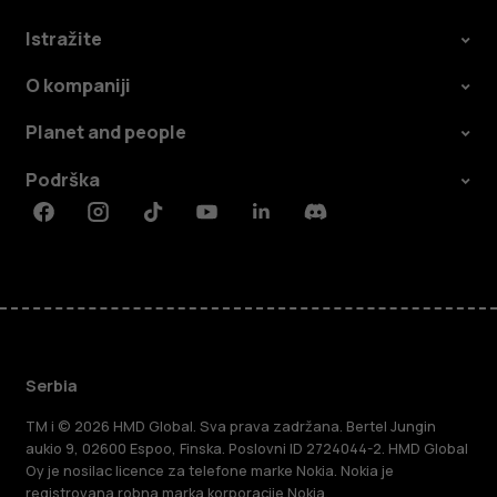
Istražite
O kompaniji
Planet and people
Podrška
Facebook
Instagram
Tiktok
Youtube
Linkedin
Discord
Serbia
TM i © 2026 HMD Global. Sva prava zadržana. Bertel Jungin
aukio 9, 02600 Espoo, Finska. Poslovni ID 2724044-2. HMD Global
Oy je nosilac licence za telefone marke Nokia. Nokia je
registrovana robna marka korporacije Nokia.