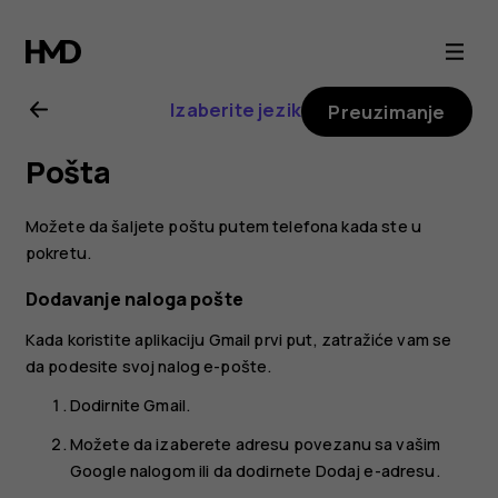
Uputstvo
za
Izaberite jezik
Preuzimanje
korisnike
Pošta
telefona
Možete da šaljete poštu putem telefona kada ste u
Nokia
pokretu.
Dodavanje naloga pošte
G21
Kada koristite aplikaciju Gmail prvi put, zatražiće vam se
da podesite svoj nalog e-pošte.
Dodirnite
Gmail
.
Možete da izaberete adresu povezanu sa vašim
Google nalogom ili da dodirnete
Dodaj e-adresu
.