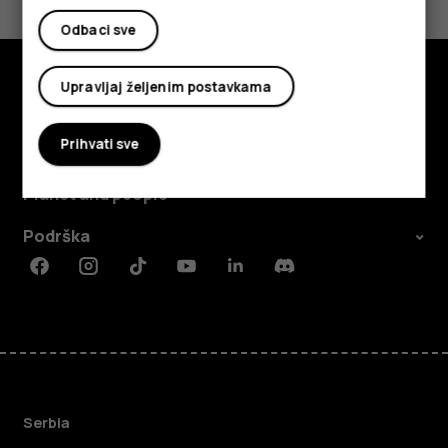
Da
Ne
Odbaci sve
Upravljaj željenim postavkama
Istražite
Prihvati sve
O kompaniji
Planet and people
Podrška
Facebook
Instagram
Tiktok
Youtube
Linkedin
Discord
Serbia