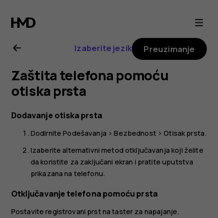
Uputstvo
za
Izaberite jezik
Preuzimanje
korisnike
Zaštita telefona pomoću
telefona
otiska prsta
Nokia
Dodavanje otiska prsta
Dodirnite
Podešavanja
>
Bezbednost
>
Otisak prsta
.
G21
Izaberite alternativni metod otključavanja koji želite
da koristite za zaključani ekran i pratite uputstva
prikazana na telefonu.
Otključavanje telefona pomoću prsta
Postavite registrovani prst na taster za napajanje.