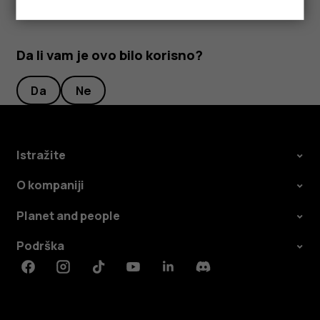
Da li vam je ovo bilo korisno?
Da
Ne
Istražite
O kompaniji
Planet and people
Podrška
Facebook
Instagram
Tiktok
Youtube
Linkedin
Discord