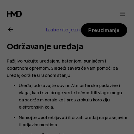
Uputstvo
za
Izaberite jezik
Preuzimanje
korisnike
Održavanje uređaja
telefona
Pažljivo rukujte uređajem, baterijom, punjačem i
Nokia
dodatnom opremom. Sledeći saveti će vam pomoći da
uređaj održite u radnom stanju.
G21
Uređaj održavajte suvim. Atmosferske padavine i
vlaga, kao i sve druge vrste tečnosti ili vlage mogu
da sadrže minerale koji prouzrokuju koroziju
elektronskih kola.
Nemojte upotrebljavati ili držati uređaj na prašnjavim
ili prljavim mestima.