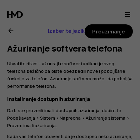
Uputstvo
za
Izaberite jezik
Preuzimanje
korisnike
Ažuriranje softvera telefona
telefona
Uhvatite ritam – ažurirajte softver i aplikacije svog
Nokia
telefona bežično da biste obezbedili nove i poboljšane
funkcije za telefon. Ažuriranje softvera može i da poboljša
performanse telefona.
G21
Instaliranje dostupnih ažuriranja
Da biste proverili ima li dostupnih ažuriranja, dodirnite
Podešavanja
>
Sistem
>
Napredna
>
Ažuriranje sistema
>
Proveri ima li ažuriranja
.
Kada vas telefon obavesti da je dostupno neko ažuriranje,