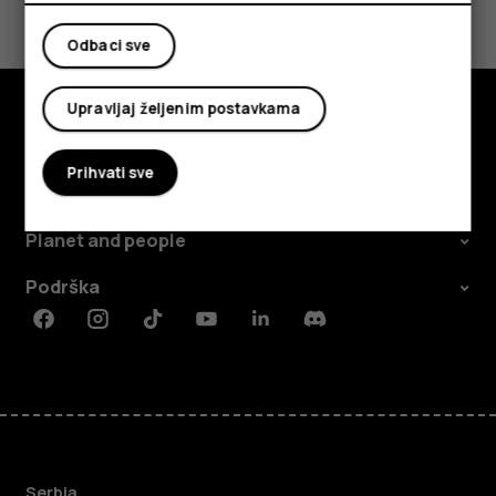
Da
Ne
Odbaci sve
Upravljaj željenim postavkama
Istražite
Prihvati sve
O kompaniji
Planet and people
Podrška
Facebook
Instagram
Tiktok
Youtube
Linkedin
Discord
Serbia