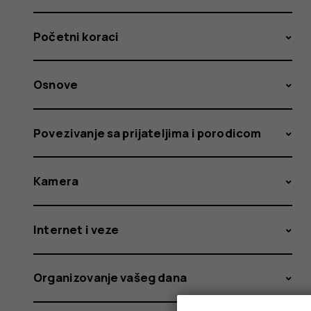
Početni koraci
Osnove
Povezivanje sa prijateljima i porodicom
Kamera
Internet i veze
Organizovanje vašeg dana