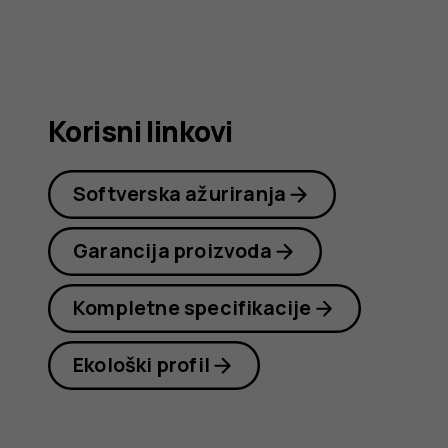
Nokia
G21
Korisni linkovi
Softverska ažuriranja
Garancija proizvoda
Kompletne specifikacije
Ekološki profil