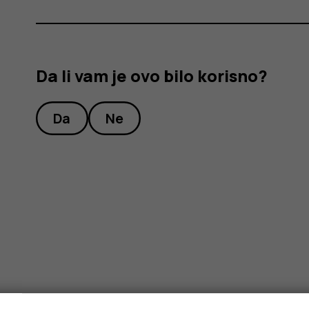
Da li vam je ovo bilo korisno?
Da
Ne