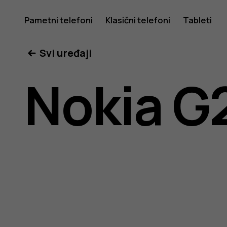
Uputstv
Pametni telefoni
Klasični telefoni
Tableti
Svi uređaji
za
Nokia G
korisnike
telefona