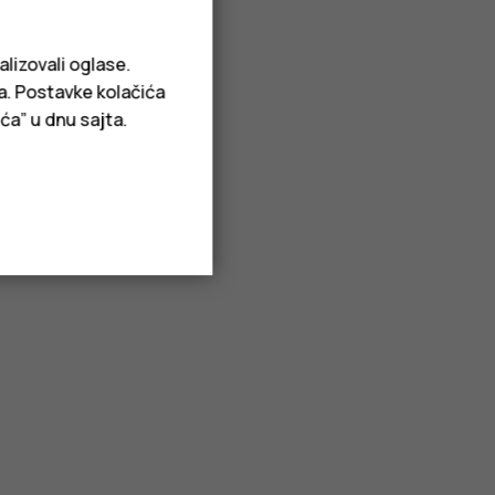
alizovali oglase.
ja. Postavke kolačića
ća” u dnu sajta.