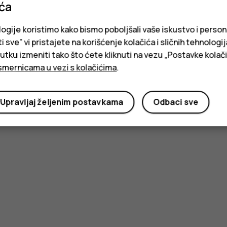
ića
logije koristimo kako bismo poboljšali vaše iskustvo i person
i sve” vi pristajete na korišćenje kolačića i sličnih tehnologi
ku izmeniti tako što ćete kliknuti na vezu „Postavke kolači
smernicama u vezi s kolačićima
.
Upravljaj željenim postavkama
Odbaci sve