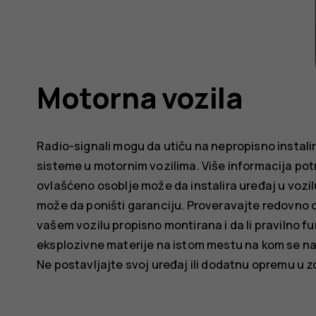
Motorna vozila
Radio-signali mogu da utiču na nepropisno instali
sisteme u motornim vozilima. Više informacija pot
ovlašćeno osoblje može da instalira uređaj u vozi
može da poništi garanciju. Proveravajte redovno 
vašem vozilu propisno montirana i da li pravilno fun
eksplozivne materije na istom mestu na kom se nal
Ne postavljajte svoj uređaj ili dodatnu opremu u