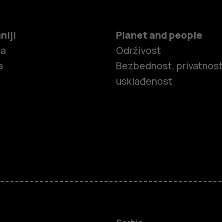
niji
Planet and people
ča
Održivost
a
Bezbednost, privatnost
usklađenost