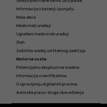
Simbol precrtane kante za otpatke
Informacije o bateriji i punjaču
Mala deca
Medicinski uređaji
Ugrađeni medicinski uređaji
Sluh
Zaštitite uređaj od štetnog sadržaja
Motorna vozila
Potencijalno eksplozivne sredine
Informacije o sertifikatima
O upravljanju digitalnim pravima
Autorska prava i druga obaveštenja