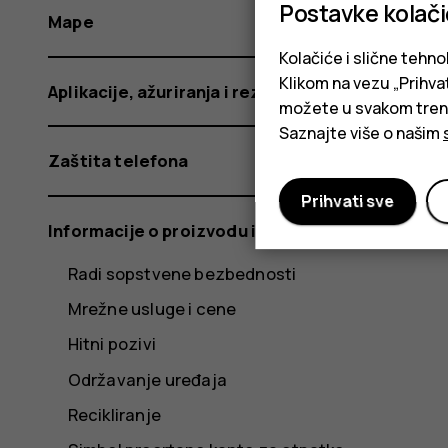
Postavke kolač
Mape
Kolačiće i slične tehno
Klikom na vezu „Prihvat
Aplikacije, ažuriranja i rezervne kopije
možete u svakom trenut
Saznajte više o našim
Zaštita telefona
Prihvati sve
Informacije o proizvodu i bezbednosti
Radi sopstvene bezbednosti
Mrežne usluge i cene
Hitni pozivi
Održavanje uređaja
Recikliranje