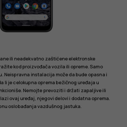
rane ili neadekvatno zaštićene elektronske
ražite kod proizvođača vozila ili opreme. Samo
lu. Neispravna instalacija može da bude opasna i
da li je celokupna oprema bežičnog uređaja u
kcioniše. Nemojte prevoziti i držati zapaljive ili
azi ovaj uređaj, njegovi delovi i dodatna oprema.
 zonu oslobađanja vazdušnog jastuka.