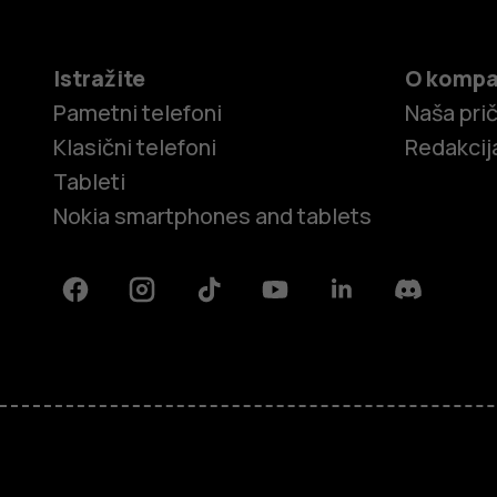
Istražite
O kompa
Pametni telefoni
Naša pri
Klasični telefoni
Redakcij
Tableti
Nokia smartphones and tablets
Facebook
Instagram
Tiktok
Youtube
Linkedin
Discord