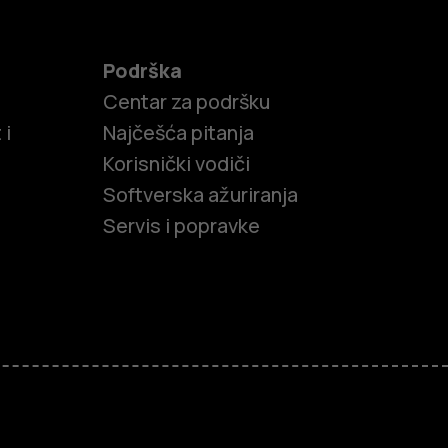
Podrška
Centar za podršku
 i
Najčešća pitanja
Korisnički vodiči
Softverska ažuriranja
Servis i popravke