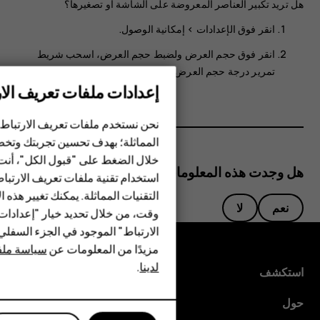
هل تريد تكبير العناصر المعروضة على الشاشة أو تصغيرها؟
انقر فوق
الإعدادات
>
إمكانية الوصول
.
انقر فوق
حجم العرض
ولضبط حجم العرض، اسحب شريط
تمرير درجة حجم العرض.
إعدادات ملفات تعريف الار
الهواتف الذكية
نحن نستخدم ملفات تعريف الارتباط 
الهواتف المميزة
المماثلة؛ بهدف تحسين تجربتك وتخص
خلال الضغط على "قبول الكل"، أنت
الأكسسوارات
هل وجدت هذه المعلومات مفيدة؟
استخدام تقنية ملفات تعريف الارتبا
HMD Terra M
التقنيات المماثلة. يمكنك تغيير هذه 
نعم
لا
وقت، من خلال تحديد خيار "إعدادا
HMD DUB
الارتباط" الموجود في الجزء السفل
مزيدًا من المعلومات عن
سياسة ملفا
HMD Watch
لدينا
.
استكشف
للأعمال
حول