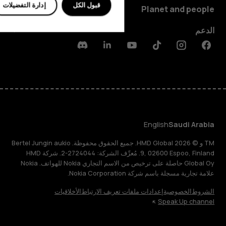
قبول الكل
إدارة التفضيلات
Planet and people
الدعم
Discord
Linkedin
Youtube
Tiktok
Instagram
Facebook
English
Saudi Arabia
TM و © 2026 HMD Global. جميع الحقوق محفوظة. Bertel Jungin aukio
9, 02600 Espoo, Finland. مُعرِّف الشركة: 2724044-2. شركة HMD
Global Oy حاصلة على ترخيص من الاسم التجاري Nokia للهواتف. Nokia
علامة تجارية مسجلة باسم شركة Nokia Corporation.
الشروط
الخصوصية
إعدادات ملفات تعريف الارتباط
الأخلاقيات
Speak Up channel