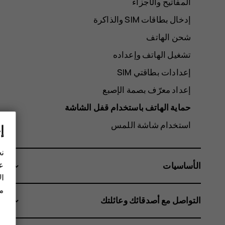
المفاتيح والأجزاء
شحن الهاتف
تشغيل الهاتف وإعداده
إعدادات بطاقتي SIM
إعداد معرّف بصمة الإصبع
حماية الهاتف باستخدام قفل الشاشة
استخدام شاشة اللمس
إ
نح
عل
الأساسيات
ال
مز
التواصل مع أصدقائك وعائلتك