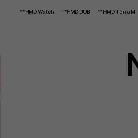
HMD Watch
HMD DUB
HMD Terra M