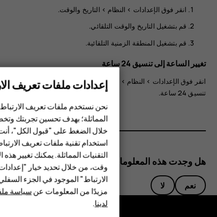
انقر فوق
الإعدادات
>
النظام
>
التاريخ والوقت
.
قم بتشغيل
التاريخ والوقت التلقائي
.
قم بتشغيل
المنطقة الزمنية التلقائية
.
تغيير الساعة إلى تنسيق 24 ساعة
انقر فوق
>
النظام
>
التاريخ والوقت
، وقم بتشغيل
‎استخدام
إعدادات ملفات تعريف الار
الهواتف الذكية
تنسيق 24 ساعة
.
نحن نستخدم ملفات تعريف الارتباط 
الهواتف المميزة
المماثلة؛ بهدف تحسين تجربتك وتخص
خلال الضغط على "قبول الكل"، أنت
الأكسسوارات
استخدام تقنية ملفات تعريف الارتبا
HMD Terra M
التقنيات المماثلة. يمكنك تغيير هذه 
هل وجدت هذه المعلومات مفيدة؟
وقت، من خلال تحديد خيار "إعدادا
HMD DUB
الارتباط" الموجود في الجزء السفل
نعم
لا
مزيدًا من المعلومات عن
سياسة ملفا
HMD Watch
لدينا
.