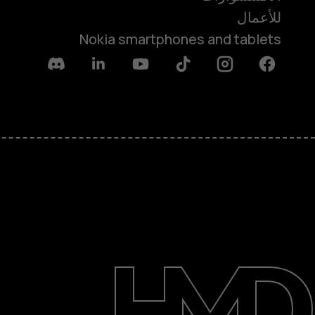
للأعمال
Nokia smartphones and tablets
Discord
Linkedin
Youtube
Tiktok
Instagram
Facebook
حول
الدعم
English
Saudi Arabia