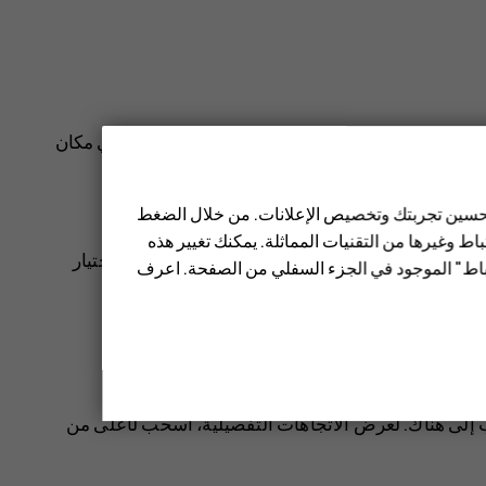
دام المواصلات العامة – استخدم موقعك الحالي أو أي مكان
 تحسين تجربتك وتخصيص الإعلانات. من خلال الضغط
.
ط وغيرها من التقنيات المماثلة. يمكنك تغيير هذه
directions_car
النقل، على سبيل المثال
. لتغيير الوضع، عليك اختيار
تباط" الموجود في الجزء السفلي من الصفحة. اعرف
، فانقر فوق
موقعك
، وابحث عن نقطة بدء جديدة.
ب إلى هناك. لعرض الاتجاهات التفصيلية، اسحب لأعلى من