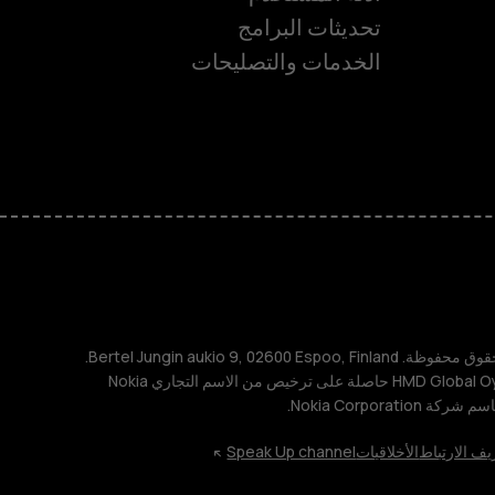
تحديثات البرامج
ة
الخدمات والتصليحات
TM و © 2026 HMD Global. جميع الحقوق محفوظة. Bertel Jungin aukio 9, 02600 Espoo, Finland.
مُعرِّف الشركة: 2724044-2. شركة HMD Global Oy حاصلة على ترخيص من الاسم التجاري Nokia
يف الارتباط
الأخلاقيات
Speak Up channel