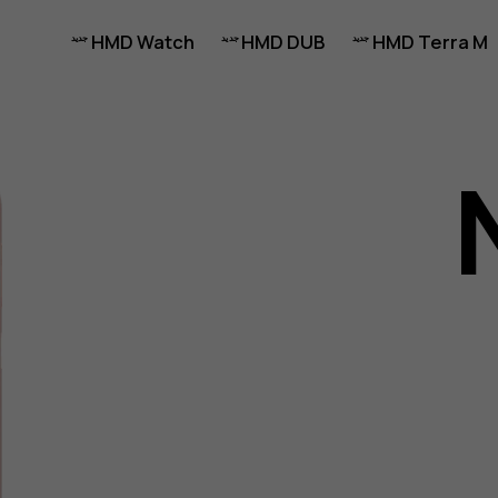
HMD Watch
HMD DUB
HMD Terra M