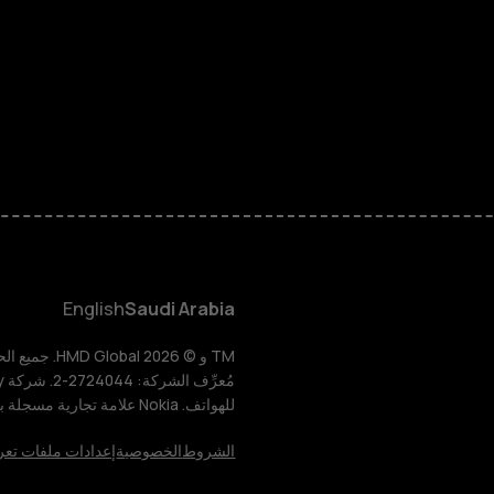
الهواتف المميز
الأكسسوارات
HMD Terra M
HMD DUB
English
Saudi Arabia
HMD Watch
للهواتف. Nokia علامة تجارية مسجلة باسم شركة Nokia Corporation.
للأعمال
الشروط
الخصوصية
إعدادات ملفات تعر