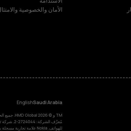
الاستدامة
ر
الأمان والخصوصية والامتثا
الهواتف الذكية
الهواتف المميز
الأكسسوارات
HMD Terra M
HMD DUB
English
Saudi Arabia
HMD Watch
للهواتف. Nokia علامة تجارية مسجلة باسم شركة Nokia Corporation.