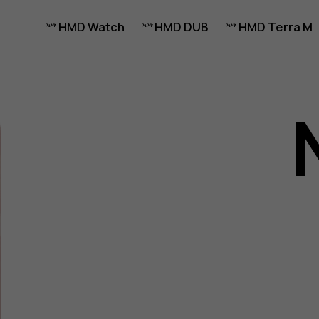
HMD Watch
HMD DUB
HMD Terra M