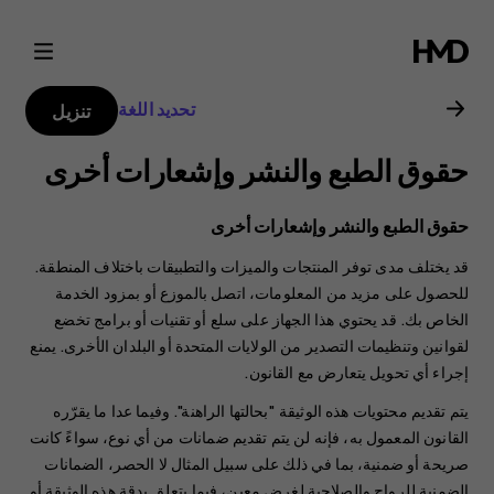
دليل
مستخدم
تحديد اللغة
تنزيل
هاتف
حقوق الطبع والنشر وإشعارات أخرى
Nokia
حقوق الطبع والنشر وإشعارات أخرى
4.2
قد يختلف مدى توفر المنتجات والميزات والتطبيقات باختلاف المنطقة.
للحصول على مزيد من المعلومات، اتصل بالموزع أو بمزود الخدمة
الخاص بك. قد يحتوي هذا الجهاز على سلع أو تقنيات أو برامج تخضع
لقوانين وتنظيمات التصدير من الولايات المتحدة أو البلدان الأخرى. يمنع
إجراء أي تحويل يتعارض مع القانون.
يتم تقديم محتويات هذه الوثيقة "بحالتها الراهنة". وفيما عدا ما يقرّره
القانون المعمول به، فإنه لن يتم تقديم ضمانات من أي نوع، سواءً كانت
صريحة أو ضمنية، بما في ذلك على سبيل المثال لا الحصر، الضمانات
الضمنية للرواج والصلاحية لغرض معين، فيما يتعلق بدقة هذه الوثيقة أو