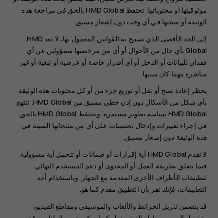
موثوقيتها أو محتوياتها. تحتفظ HMD Global بالحق في مراجعة هذه
الوثيقة أو سحبها في أي وقت دون إشعار مسبق.
إلى الحد الأقصى الذي تسمح به القوانين المعمول بها، لا تعد HMD
Global بأي حال من الأحوال أو أي من مرخصيها مسؤولين عن أي
فقدان للبيانات أو الدخل أو أي أضرار خاصة أو عرضية أو تبعية أو غير
مباشرة مهما كان سببها.
يحظر إعادة نسخ أو نقل أو توزيع جزء من أو كل محتويات هذه الوثيقة
بأي شكل من الأشكال دون إذن خطي مسبق من HMD Global. تنتهج
HMD Global سياسة تطوير مستمرة. وتحتفظ HMD Global بالحق
في إجراء تغييرات وإدخال تحسينات على أي من منتجاتها المبينة في
هذه الوثيقة دون إشعار مسبق.
لا تقدم HMD Global أية إقرارات أو ضمانات أو تتحمل أية مسؤولية
فيما يتعلق بطريقة العمل أو المحتوى أو دعم المستخدم النهائي
لتطبيقات الأطراف الأخرى المقدمة مع الجهاز. وباستخدام أحد
التطبيقات، فإنك تقر بأن التطبيق مقدم كما هو.
قد يتضمن تنزيل الخرائط والألعاب والموسيقى ومقاطع الفيديو،
وتحميل الصور ومقاطع الفيديو نقل كميات كبيرة من البيانات. وقد