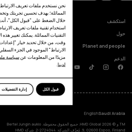
الهواتف الذكية
نحن نستخدم ملفات تعريف الارتباط 
الهواتف المميزة
المماثلة؛ بهدف تحسين تجربتك وتخص
خلال الضغط على "قبول الكل"، أنت
استكشف
الأكسسوارات
استخدام تقنية ملفات تعريف الارتبا
حول
HMD Terra M
التقنيات المماثلة. يمكنك تغيير هذه 
وقت، من خلال تحديد خيار "إعدادا
Planet and people
HMD DUB
الارتباط" الموجود في الجزء السفل
مزيدًا من المعلومات عن
سياسة ملفا
الدعم
HMD Watch
لدينا
.
Discord
Linkedin
Youtube
Tiktok
Instagram
Facebook
للأعمال
قبول الكل
إدارة التفضيلات
English
Saudi Arabia
TM و © 2026 HMD Global. جميع الحقوق محفوظة. Bertel Jungin aukio
9, 02600 Espoo, Finland. مُعرِّف الشركة: 2724044-2. شركة HMD