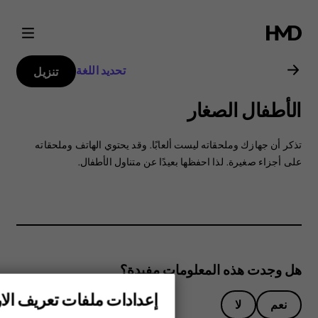
دليل
مستخدم
تحديد اللغة
تنزيل
هاتف
الأطفال الصغار
Nokia
تذكر أن جهازك وملحقاته ليست ألعابًا. وقد يحتوي الهاتف وملحقاته
4.2
على أجزاء صغيرة. لذا احفظها بعيدًا عن متناول الأطفال.
هل وجدت هذه المعلومات مفيدة؟
إعدادات ملفات تعريف الار
نعم
لا