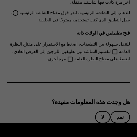
آخر مرة كانت فيها شاشتك مقفلة.
للذهاب إلى الشاشة الرئيسية، انقر فوق مفتاح الشاشة الرئيسية
.
panorama_fish_eye
يظل التطبيق الذي كنت تستخدمه مفتوحًا في الخلفية.
فتح تطبيقين في الوقت ذاته
للتنقل بسهولة بين التطبيقات، اضغط مع الاستمرار على مفتاح النظرة
العامة
لتقسيم الشاشة بين تطبيقين. للرجوع إلى العرض العادي،
check_box_outline_blank
اضغط على مفتاح النظرة العامة
مرة أخرى.
check_box_outline_blank
هل وجدت هذه المعلومات مفيدة؟
نعم
لا