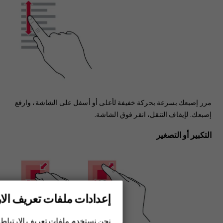
مرر إصبعك بسرعة بحركة خفيفة لأعلى أو أسفل على الشاشة، وارفع
إصبعك. لإيقاف التنقل، انقر فوق الشاشة.
التكبير أو التصغير
إعدادات ملفات تعريف الار
الهواتف الذكية
نحن نستخدم ملفات تعريف الارتباط 