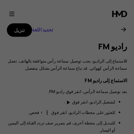
دليل
مستخدم
تحديد اللغة
تنزيل
هاتف
راديو FM
Nokia
للاستماع إلى الراديو، يجب توصيل سماعة رأس متوافقة بالهاتف. تعمل
4.2
سماعة الرأس كهوائي. قد تباع سماعة الرأس بشكل منفصل.
الاستماع إلى راديو ‪FM
بعد توصيل سماعة الرأس، انقر فوق
راديو FM
.
لتشغيل الراديو، انقر فوق
.
play_arrow
للعثور على محطات الراديو، انقر فوق
>
فحص
.
more_vert
للتبديل إلى محطة أخرى، قم بتمرير صف تردد القناة إلى اليمين
أو اليسار.