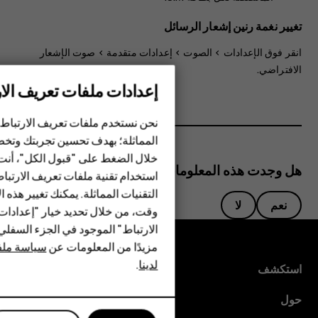
تغيير نغمة رنين إشعار الرسائل
انقر فوق
الإعدادات
>
الصوت
>
إعدادات متقدمة
>
صوت الإشعار
الافتراضي
.
إعدادات ملفات تعريف الار
الهواتف الذكية
نحن نستخدم ملفات تعريف الارتباط 
الهواتف المميزة
المماثلة؛ بهدف تحسين تجربتك وتخص
خلال الضغط على "قبول الكل"، أنت
الأكسسوارات
هل وجدت هذه المعلومات مفيدة؟
استخدام تقنية ملفات تعريف الارتبا
HMD Terra M
التقنيات المماثلة. يمكنك تغيير هذه 
نعم
لا
وقت، من خلال تحديد خيار "إعدادا
HMD DUB
الارتباط" الموجود في الجزء السفل
مزيدًا من المعلومات عن
سياسة ملفا
HMD Watch
لدينا
.
استكشف
للأعمال
حول