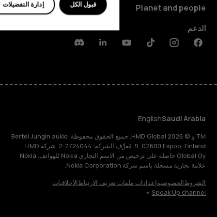
قبول الكل
إدارة التفضيلات
Planet and people
الدعم
Discord
Linkedin
Youtube
Tiktok
Instagram
Facebook
English
Saudi Arabia
TM و © 2026 HMD Global. جميع الحقوق محفوظة. Bertel Jungin aukio
9, 02600 Espoo, Finland. مُعرِّف الشركة: 2724044-2. شركة HMD
Global Oy حاصلة على ترخيص من الاسم التجاري Nokia للهواتف. Nokia
علامة تجارية مسجلة باسم شركة Nokia Corporation.
الشروط
الخصوصية
إعدادات ملفات تعريف الارتباط
الأخلاقيات
Speak Up channel