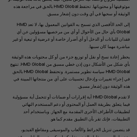
موثوقيتها أو محتوياتها. تحتفظ HMD Global بالحق في مراجعة هذه
الوثيقة أو سحبها في أي وقت دون إشعار مسبق.
إلى الحد الأقصى الذي تسمح به القوانين المعمول بها، لا تعد HMD
Global بأي حال من الأحوال أو أي من مرخصيها مسؤولين عن أي
فقدان للبيانات أو الدخل أو أي أضرار خاصة أو عرضية أو تبعية أو غير
مباشرة مهما كان سببها.
يحظر إعادة نسخ أو نقل أو توزيع جزء من أو كل محتويات هذه الوثيقة
بأي شكل من الأشكال دون إذن خطي مسبق من HMD Global. تنتهج
HMD Global سياسة تطوير مستمرة. وتحتفظ HMD Global بالحق
في إجراء تغييرات وإدخال تحسينات على أي من منتجاتها المبينة في
هذه الوثيقة دون إشعار مسبق.
لا تقدم HMD Global أية إقرارات أو ضمانات أو تتحمل أية مسؤولية
فيما يتعلق بطريقة العمل أو المحتوى أو دعم المستخدم النهائي
لتطبيقات الأطراف الأخرى المقدمة مع الجهاز. وباستخدام أحد
التطبيقات، فإنك تقر بأن التطبيق مقدم كما هو.
قد يتضمن تنزيل الخرائط والألعاب والموسيقى ومقاطع الفيديو،
وتحميل الصور ومقاطع الفيديو نقل كميات كبيرة من البيانات. وقد