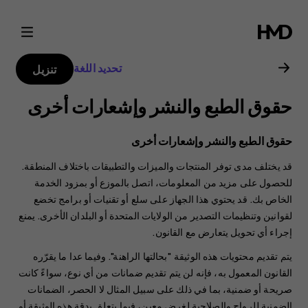
دليل
مستخدم
تحديد اللغة
تنزيل
هاتف
حقوق الطبع والنشر وإشعارات أخرى
Nokia
حقوق الطبع والنشر وإشعارات أخرى
4.2
قد يختلف مدى توفر المنتجات والميزات والتطبيقات باختلاف المنطقة.
للحصول على مزيد من المعلومات، اتصل بالموزع أو بمزود الخدمة
الخاص بك. قد يحتوي هذا الجهاز على سلع أو تقنيات أو برامج تخضع
لقوانين وتنظيمات التصدير من الولايات المتحدة أو البلدان الأخرى. يمنع
إجراء أي تحويل يتعارض مع القانون.
يتم تقديم محتويات هذه الوثيقة "بحالتها الراهنة". وفيما عدا ما يقرّره
القانون المعمول به، فإنه لن يتم تقديم ضمانات من أي نوع، سواءً كانت
صريحة أو ضمنية، بما في ذلك على سبيل المثال لا الحصر، الضمانات
الضمنية للرواج والصلاحية لغرض معين، فيما يتعلق بدقة هذه الوثيقة أو