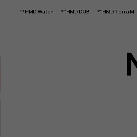
HMD Watch
HMD DUB
HMD Terra M