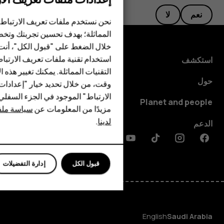
الهواتف الذكية
نعم
لا
نحن نستخدم ملفات تعريف الارتباط 
الهواتف المميزة
المماثلة؛ بهدف تحسين تجربتك وتخص
خلال الضغط على "قبول الكل"، أنت
الأكسسوارات
استخدام تقنية ملفات تعريف الارتبا
استكشف
HMD Terra M
التقنيات المماثلة. يمكنك تغيير هذه 
حول
وقت، من خلال تحديد خيار "إعدادا
HMD DUB
الارتباط" الموجود في الجزء السفل
Planet and people
مزيدًا من المعلومات عن
سياسة ملفا
HMD Watch
لدينا
.
الدعم
للأعمال
Discord
Linkedin
Youtube
Tiktok
Instagram
Facebook
قبول الكل
إدارة التفضيلات
English
Saudi Arabia