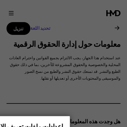
دليل
مستخدم
تحديد اللغة
تنزيل
Nokia
معلومات حول إدارة الحقوق الرقمية
G21
عند استخدام هذا الجهاز، ‏‫يجب الالتزام بجميع القوانين واحترام العادات
المحلية والخصوصية والحقوق المشروعة للآخرين، بما في ذلك حقوق
الطبع والنشر. قد تمنعك حقوق النشر والطبع من نسخ الصور
والموسيقى والمحتويات الأخرى أو تعديلها أو نقلها.
هل وجدت هذه المعلومات مفيدة؟
إعدادات ملفات تعريف الار