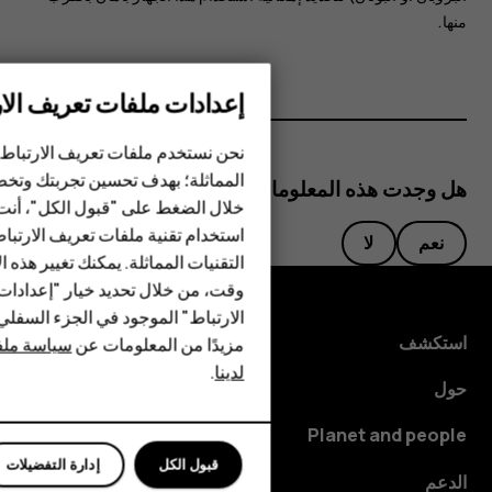
منها.
إعدادات ملفات تعريف الار
الهواتف الذكية
نحن نستخدم ملفات تعريف الارتباط 
الهواتف المميزة
المماثلة؛ بهدف تحسين تجربتك وتخص
هل وجدت هذه المعلومات مفيدة؟
خلال الضغط على "قبول الكل"، أنت
الأكسسوارات
استخدام تقنية ملفات تعريف الارتبا
نعم
لا
HMD Terra M
التقنيات المماثلة. يمكنك تغيير هذه 
وقت، من خلال تحديد خيار "إعدادا
HMD DUB
الارتباط" الموجود في الجزء السفل
استكشف
مزيدًا من المعلومات عن
سياسة ملفا
HMD Watch
لدينا
.
حول
للأعمال
Planet and people
قبول الكل
إدارة التفضيلات
الدعم