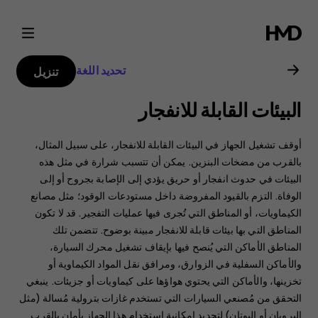
دليل
مستخدم
تحديد اللغة
تنزيل
Nokia
البيئات القابلة للانفجار
G21
أوقف تشغيل الجهاز في البيئات القابلة للانفجار، على سبيل المثال،
بالقرب من مضخات البنزين. يمكن أن تتسبب شرارة في مثل هذه
البيئات في حدوث انفجار أو حريق يؤدي إلى الإصابة بجروح أو إلى
الوفاة. ‏‫التزم بالقيود المفروضة داخل مستودعات الوقود؛ مثل مصانع
الكيماويات، أو المناطق التي تُجرى فيها عمليات التفجير.‬ قد لا تكون
المناطق التي بها بيئات قابلة للانفجار مبينة بوضوح. تتضمن تلك
المناطق الأماكن التي يُنصح فيها بإيقاف تشغيل محرك السيارة،
والأماكن السفلية في الزوارق، ومرافق نقل المواد الكيماوية أو
تخزينها، والأماكن التي يحتوي هواؤها على كيماويات أو جزيئات. ينبغي
التحقق من مُصنعي السيارات التي تستخدم غازات بترولية مُسالة (مثل
البروبان أو البوتان) لتحديد إمكانية استخدام هذا الجهاز بأمان بالقرب