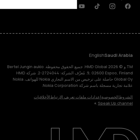
Discord
Linkedin
Youtube
Tiktok
Instagram
Facebook
English
Saudi Arabia
TM و © 2026 HMD Global. جميع الحقوق محفوظة. Bertel Jungin aukio
9, 02600 Espoo, Finland. مُعرِّف الشركة: 2724044-2. شركة HMD
Global Oy حاصلة على ترخيص من الاسم التجاري Nokia للهواتف. Nokia
علامة تجارية مسجلة باسم شركة Nokia Corporation.
الشروط
الخصوصية
إعدادات ملفات تعريف الارتباط
الأخلاقيات
Speak Up channel
حول