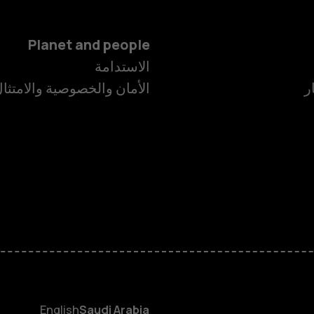
Planet and people
الاستدامة
ر
الأمان والخصوصية والامتثا
الهواتف الذكية
الهواتف المميز
الأكسسوارات
HMD Terra M
HMD DUB
English
Saudi Arabia