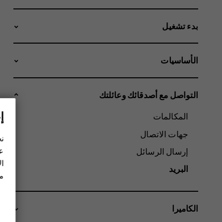
بدء تشغيل
الأساسيات
التواصل مع أصدقائك وعائلتك
إ
المكالمات
جهات الاتصال
نح
عل
إرسال الرسائل
ال
البريد
مز
الكاميرا