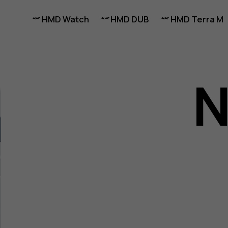
HMD Watch
HMD DUB
HMD Terra M
N