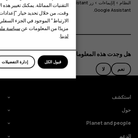
النظام
>
إلإيماءات‏‎‏‎
>
زر Google Assistant
، وأوقف تشغيل
زر
HMD Terra M
التقنيات المماثلة. يمكنك تغيير هذه 
.
Google Assistant
وقت، من خلال تحديد خيار "إعدادا
HMD DUB
الارتباط" الموجود في الجزء السفل
مزيدًا من المعلومات عن
سياسة ملفا
HMD Watch
لدينا
.
للأعمال
هل وجدت هذه المعلومات مفيدة؟
قبول الكل
إدارة التفضيلات
نعم
لا
استكشف
حول
Planet and people
الدعم