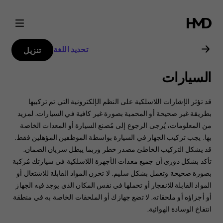
دليل
مستخدم
تحديد اللغة
تنزيل
Nokia
السيارات
G21
قد تؤثر الإشارات اللاسلكية على النظم الإلكترونية التي تم تركيبها
بطريقة غير صحيحة أو المحمية بصورة غير كافية في السيارات. ‏‫لمزيد
من المعلومات، يُرجى الرجوع إلى مُصنع السيارة أو المعدات الخاصة
بها.‬ يجب تركيب الجهاز في السيارة بواسطة الموظفين المؤهلين فقط.
‏‫قد يشكل التركيب الخاطئ مصدر خطر وربما يبطل سريان الضمان.‬
تأكد بشكل دوري أن جميع معدات الأجهزة اللاسلكية في سيارتك مُركبة
بصورة صحيحة وتعمل بشكل سليم. لا تخزن المواد القابلة للاشتعال أو
المواد القابلة للانفجار أو تحملها في نفس المكان الذي يوجد فيه الجهاز
أو أجزاؤه أو ملحقاته. ‏‫لا تضع جهازك أو الملحقات الخاصة به في منطقة
انتفاخ الوسادة الهوائية.‬