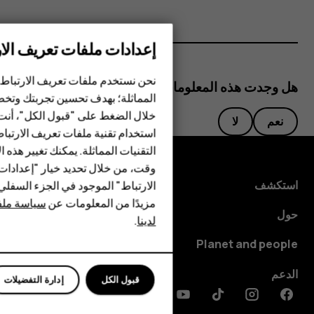
إعدادات ملفات تعريف الار
الهواتف الذكية
نحن نستخدم ملفات تعريف الارتباط 
هل وجدت هذه المعلومات مفيدة؟
الهواتف المميزة
المماثلة؛ بهدف تحسين تجربتك وتخص
خلال الضغط على "قبول الكل"، أنت
الأكسسوارات
نعم
لا
استخدام تقنية ملفات تعريف الارتبا
HMD Terra M
التقنيات المماثلة. يمكنك تغيير هذه 
وقت، من خلال تحديد خيار "إعدادا
HMD DUB
استكشف
الارتباط" الموجود في الجزء السفل
مزيدًا من المعلومات عن
سياسة ملفا
HMD Watch
حول
لدينا
.
للأعمال
Planet and people
الدعم
قبول الكل
إدارة التفضيلات
Discord
Linkedin
Youtube
Tiktok
Instagram
Facebook