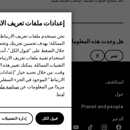
عند سماع أصوات المنبه، اسحب المنبه يمينًا.
إعدادات ملفات تعريف الار
الهواتف الذكية
نحن نستخدم ملفات تعريف الارتباط 
الهواتف المميزة
هل وجدت هذه المعلومات مفيدة؟
المماثلة؛ بهدف تحسين تجربتك وتخص
خلال الضغط على "قبول الكل"، أنت
الأكسسوارات
نعم
لا
استخدام تقنية ملفات تعريف الارتبا
HMD Terra M
التقنيات المماثلة. يمكنك تغيير هذه 
وقت، من خلال تحديد خيار "إعدادا
HMD DUB
الارتباط" الموجود في الجزء السفل
استكشف
مزيدًا من المعلومات عن
سياسة ملفا
HMD Watch
لدينا
.
حول
للأعمال
Planet and people
الدعم
قبول الكل
إدارة التفضيلات
Discord
Linkedin
Youtube
Tiktok
Instagram
Facebook