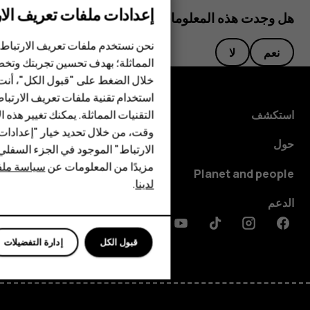
إعدادات ملفات تعريف الار
هل وجدت هذه المعلومات مفيدة؟
الهواتف الذكية
نحن نستخدم ملفات تعريف الارتباط 
نعم
لا
الهواتف المميزة
المماثلة؛ بهدف تحسين تجربتك وتخص
خلال الضغط على "قبول الكل"، أنت
الأكسسوارات
استخدام تقنية ملفات تعريف الارتبا
HMD Terra M
التقنيات المماثلة. يمكنك تغيير هذه 
استكشف
وقت، من خلال تحديد خيار "إعدادا
HMD DUB
حول
الارتباط" الموجود في الجزء السفل
مزيدًا من المعلومات عن
سياسة ملفا
HMD Watch
Planet and people
لدينا
.
للأعمال
الدعم
Discord
Linkedin
Youtube
Tiktok
Instagram
Facebook
قبول الكل
إدارة التفضيلات