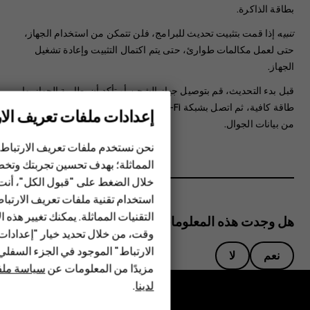
بطاقة الذاكرة.
تنبيه
إذا قمت بتثبيت تحديث للبرامج، فلن تتمكن من استخدام الجهاز،
حتى لعمل مكالمات طوارئ، حتى يتم اكتمال التثبيت وإعادة تشغيل
الجهاز.
قبل بدء التحديث، قم بتوصيل جهاز الشحن أو تأكد أن بطارية الجهاز بها
طاقة كافية، ثم اتصل بشبكة Wi-Fi، فقد تستهلك حزم التحديث الكثير
إعدادات ملفات تعريف الار
من بيانات الجوال.
الهواتف الذكية
نحن نستخدم ملفات تعريف الارتباط 
الهواتف المميزة
المماثلة؛ بهدف تحسين تجربتك وتخص
خلال الضغط على "قبول الكل"، أنت
الأكسسوارات
استخدام تقنية ملفات تعريف الارتبا
HMD Terra M
التقنيات المماثلة. يمكنك تغيير هذه 
هل وجدت هذه المعلومات مفيدة؟
وقت، من خلال تحديد خيار "إعدادا
HMD DUB
الارتباط" الموجود في الجزء السفل
نعم
لا
مزيدًا من المعلومات عن
سياسة ملفا
HMD Watch
لدينا
.