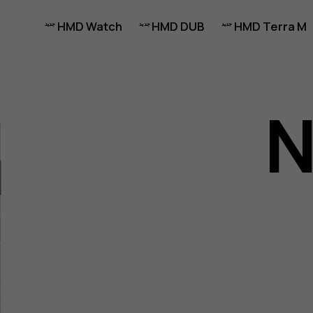
HMD Watch
HMD DUB
HMD Terra M
N