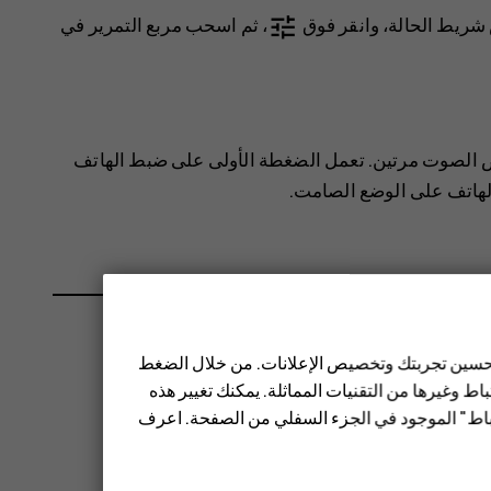
tune
ريط الحالة، وانقر فوق
، ثم اسحب مربع التمرير في
 الصوت مرتين. تعمل الضغطة الأولى على ضبط الهاتف
لهاتف على الوضع الصامت.
 تحسين تجربتك وتخصيص الإعلانات. من خلال الضغط
ط وغيرها من التقنيات المماثلة. يمكنك تغيير هذه
تباط" الموجود في الجزء السفلي من الصفحة. اعرف