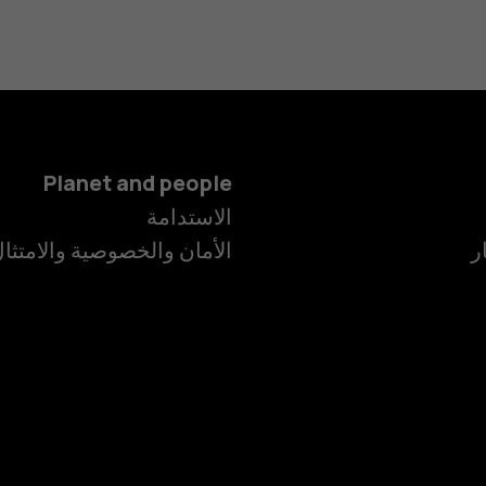
Planet and people
الاستدامة
ر
الأمان والخصوصية والامتثا
الهواتف الذكية
الهواتف المميز
الأكسسوارات