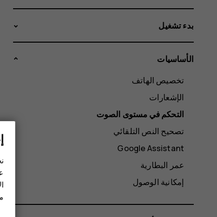
بدء تشغيل
الأساسيات
تخصيص الهاتف
الإشعارات
التحكم في مستوى الصوت
تصحيح النص التلقائي
إ
Google Assistant
نح
عمر البطارية
عل
إمكانية الوصول
ال
مز