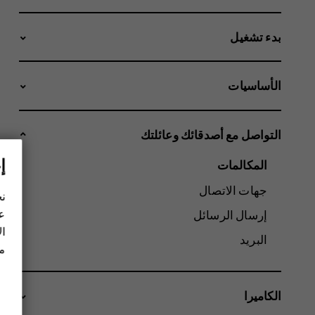
بدء تشغيل
الأساسيات
التواصل مع أصدقائك وعائلتك
إ
المكالمات
جهات الاتصال
نح
عل
إرسال الرسائل
ال
البريد
مز
الكاميرا