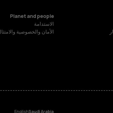
Planet and people
الاستدامة
ر
الأمان والخصوصية والامتثا
الهواتف الذكية
الهواتف المميز
الأكسسوارات
HMD Terra M
HMD DUB
English
Saudi Arabia