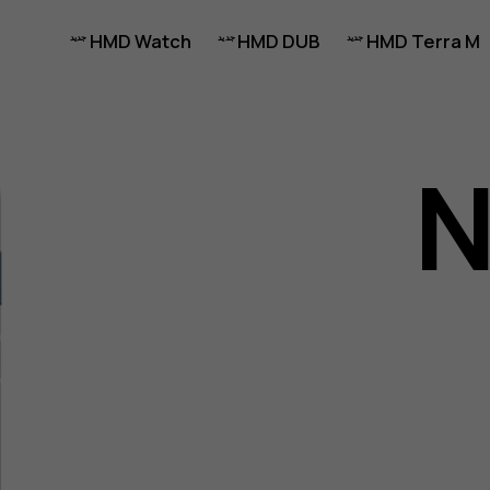
HMD Watch
HMD DUB
HMD Terra M
N