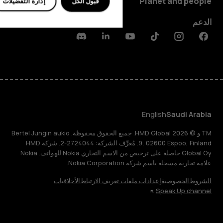
Planet and people
قبول الكل
إدارة التفضيلات
الدعم
Discord
Linkedin
Youtube
Tiktok
Instagram
Facebook
English
Saudi Arabia
TM و © 2026 HMD Global. جميع الحقوق محفوظة. Bertel Jungin aukio
9, 02600 Espoo, Finland. مُعرِّف الشركة: 2724044-2. شركة HMD
Global Oy حاصلة على ترخيص من الاسم التجاري Nokia للهواتف. Nokia
علامة تجارية مسجلة باسم شركة Nokia Corporation.
الشروط
الخصوصية
إعدادات ملفات تعريف الارتباط
الأخلاقيات
Speak Up channel