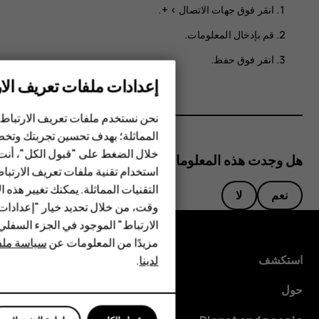
انقر فوق
جهات الاتصال
>
+
.
قم بإدخال المعلومات.
انقر فوق
حفظ
.
إعدادات ملفات تعريف الار
الهواتف الذكية
نحن نستخدم ملفات تعريف الارتباط 
الهواتف المميزة
المماثلة؛ بهدف تحسين تجربتك وتخص
خلال الضغط على "قبول الكل"، أنت
الأكسسوارات
هل وجدت هذه المعلومات مفيدة؟
استخدام تقنية ملفات تعريف الارتبا
HMD Terra M
التقنيات المماثلة. يمكنك تغيير هذه 
نعم
لا
وقت، من خلال تحديد خيار "إعدادا
HMD DUB
الارتباط" الموجود في الجزء السفل
مزيدًا من المعلومات عن
سياسة ملفا
HMD Watch
استكشف
لدينا
.
للأعمال
حول