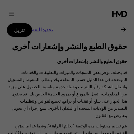
دليل
مستخدم
تحديد اللغة
تنزيل
Nokia
حقوق الطبع والنشر وإشعارات أخرى
G21
حقوق الطبع والنشر وإشعارات أخرى
قد يختلف توفر بعض المنتجات والميزات والتطبيقات والخدمات
الموضحة في هذا الدليل حسب المنطقة وقد يتطلب التنشيط والتسجيل
واتصال الشبكة و/أو الإنترنت وخطة خدمة مناسبة. للحصول على مزيد
من المعلومات، اتصل بالموزع أو بمزود الخدمة الخاص بك. قد يحتوي
هذا الجهاز على سلع أو تقنيات أو برامج تخضع لقوانين وتنظيمات
التصدير من الولايات المتحدة أو البلدان الأخرى. يمنع إجراء أي تحويل
يتعارض مع القانون.
يتم تقديم محتويات هذه الوثيقة "بحالتها الراهنة". وفيما عدا ما يقرّره
القانون المعمول به، فإنه لن يتم تقديم ضمانات من أي نوع، سواءً كانت