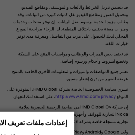
قد يتضمن تنزيل الخرائط والألعاب والموسيقى ومقاطع الفيديو،
وتحميل الصور ومقاطع الفيديو نقل كميات كبيرة من البيانات. وقد
يطالب مزود الخدمة برسوم لنقل البيانات. إن توفر منتجات وخدمات
وميزات معينة يختلف باختلاف المنطقة. لذا الرجاء مراجعة الموزع
المحلي لديك للحصول على مزيد من التفاصيل ومعرفة مدى توفر
خيارات اللغة.
قد تعتمد بعض الميزات والوظائف ومواصفات المنتج على الشبكة
وتخضع لشروط وأحكام ورسوم إضافية.
تعتبر جميع المواصفات والميزات والمعلومات الأخرى الخاصة بالمنتج
عرضة للتغيير من دون إشعار مسبق.
تسري سياسة الخصوصية الخاصة بشركة HMD Global، المتوفرة على
الموقع
http://www.hmd.com/privacy
، على استخدامك للجهاز.
إن شركة HMD Global Oy هي صاحبة الرخصة الحصرية لعلامة
Nokia التجارية للهواتف وأجهزة الكمبيوتر اللوحية. وتُعد Nokia علامة
إعدادات ملفات تعريف الار
تجارية مسجلة خاصة بشركة ‪Nokia Corporation‬.
الهواتف الذكية
وتُعد Google وAndroid وGoogle Play وغيرها من العلامات