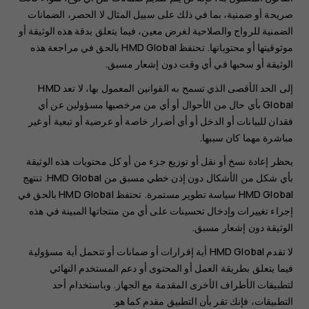
صريحة أو ضمنية، بما في ذلك على سبيل المثال لا الحصر، الضمانات
الضمنية للرواج والصلاحية لغرض معين، فيما يتعلق بدقة هذه الوثيقة أو
موثوقيتها أو محتوياتها. تحتفظ HMD Global بالحق في مراجعة هذه
الوثيقة أو سحبها في أي وقت دون إشعار مسبق.
إلى الحد الأقصى الذي تسمح به القوانين المعمول بها، لا تعد HMD
Global بأي حال من الأحوال أو أي من مرخصيها مسؤولين عن أي
فقدان للبيانات أو الدخل أو أي أضرار خاصة أو عرضية أو تبعية أو غير
مباشرة مهما كان سببها.
يحظر إعادة نسخ أو نقل أو توزيع جزء من أو كل محتويات هذه الوثيقة
بأي شكل من الأشكال دون إذن خطي مسبق من HMD Global. تنتهج
HMD Global سياسة تطوير مستمرة. تحتفظ HMD Global بالحق في
إجراء تغييرات وإدخال تحسينات على أي من منتجاتها المبينة في هذه
الوثيقة دون إشعار مسبق.
لا تقدم HMD Global أية إقرارات أو ضمانات أو تتحمل أية مسؤولية
فيما يتعلق بطريقة العمل أو المحتوى أو دعم المستخدم النهائي
لتطبيقات الأطراف الأخرى المقدمة مع الجهاز. وباستخدام أحد
التطبيقات، فإنك تقر بأن التطبيق مقدم كما هو.